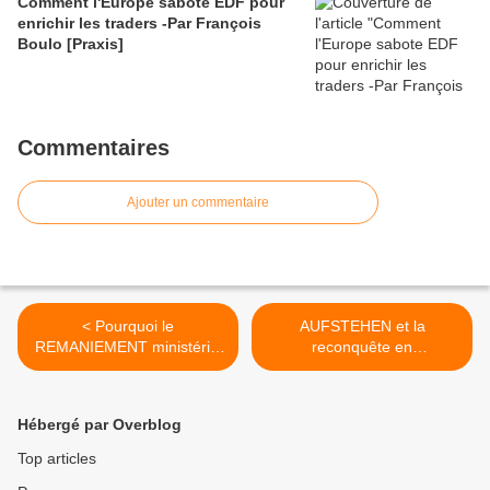
Comment l'Europe sabote EDF pour
enrichir les traders -Par François
Boulo [Praxis]
Commentaires
Ajouter un commentaire
< Pourquoi le
AUFSTEHEN et la
REMANIEMENT ministériel
reconquête en
tarde-t-il tant ?
ALLEMAGNE du peuple
passé à l’extrême-droite >
Hébergé par Overblog
Top articles