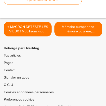
Ajouter un commentaire
< MACRON DÉTESTE LES
Mémoire européenne,
VIEUX ! Mobilisons-nous
mémoire ouvrière,
contre Macron !
démocratique et
révolutionnaire : L'INFAMIE
RÉVISIONNISTE DU
Hébergé par Overblog
PARLEMENT EUROPÉEN >
Top articles
Pages
Contact
Signaler un abus
C.G.U.
Cookies et données personnelles
Préférences cookies