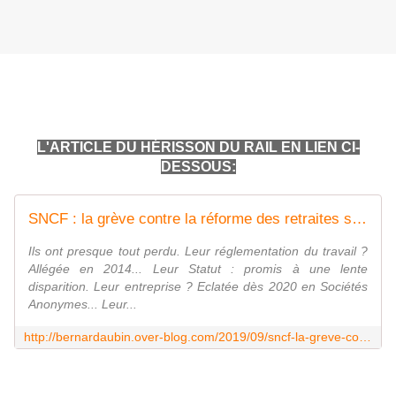
L'ARTICLE DU HÉRISSON DU RAIL EN LIEN CI-
DESSOUS:
SNCF : la grève contre la réforme des retraites sera-t-elle suivie ou pas ? - Le Hérisson du Rail
Ils ont presque tout perdu. Leur réglementation du travail ?
Allégée en 2014... Leur Statut : promis à une lente
disparition. Leur entreprise ? Eclatée dès 2020 en Sociétés
Anonymes... Leur...
http://bernardaubin.over-blog.com/2019/09/sncf-la-greve-contre-la-reforme-des-retraites-sera-t-elle-suivie-ou-pas.html