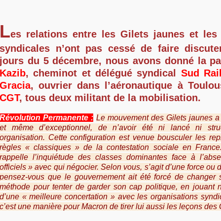
L
es relations entre les Gilets jaunes et les
syndicales n’ont pas cessé de faire discute
jours du 5 décembre, nous avons donné la p
Kazib
, cheminot et délégué syndical
Sud Rai
Gracia
, ouvrier dans l’aéronautique à Toulo
CGT
, tous deux militant de la mobilisation.
Révolution Permanente :
Le mouvement des Gilets jaunes a c
et même d’exceptionnel, de n’avoir été ni lancé ni str
organisation. Cette configuration est venue bousculer les rep
règles « classiques » de la contestation sociale en France.
rappelle l’inquiétude des classes dominantes face à l’abs
officiels » avec qui négocier. Selon vous, s’agit d’une force ou 
pensez-vous que le gouvernement ait été forcé de changer 
méthode pour tenter de garder son cap politique, en jouant 
d’une « meilleure concertation » avec les organisations synd
c’est une manière pour Macron de tirer lui aussi les leçons des 