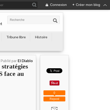
Connexion
+
Créer mon blog
et
Tribune libre
Histoire
Publié par
El Diablo
stratégies
 face au
0
Repost