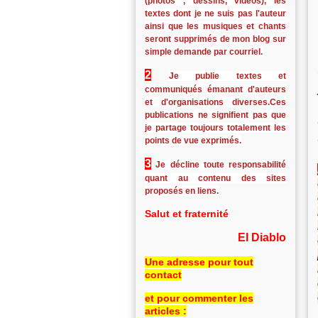
(photos , dessins, vidéos), les
textes dont je ne suis pas l'auteur
ainsi que les musiques et chants
seront supprimés de mon blog sur
simple demande par courriel.
2
Je publie textes et
communiqués émanant d'auteurs
et d'organisations diverses.Ces
publications ne signifient pas que
je partage toujours totalement les
points de vue exprimés.
3
Je décline toute responsabilité
quant au contenu des sites
proposés en liens.
Salut et fraternité
El Diablo
Une adresse pour tout
contact
et pour commenter les
articles :