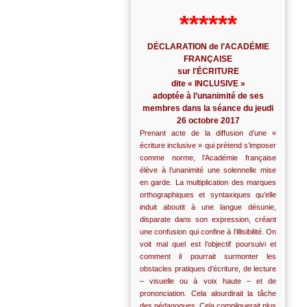
******
DÉCLARATION de l’ACADÉMIE
FRANÇAISE
sur l'ÉCRITURE
dite « INCLUSIVE »
adoptée à l’unanimité de ses
membres dans la séance du jeudi
26 octobre 2017
Prenant acte de la diffusion d’une «
écriture inclusive » qui prétend s’imposer
comme norme, l’Académie française
élève à l’unanimité une solennelle mise
en garde. La multiplication des marques
orthographiques et syntaxiques qu’elle
induit aboutit à une langue désunie,
disparate dans son expression, créant
une confusion qui confine à l’illisibilité. On
voit mal quel est l’objectif poursuivi et
comment il pourrait surmonter les
obstacles pratiques d’écriture, de lecture
– visuelle ou à voix haute – et de
prononciation. Cela alourdirait la tâche
des pédagogues. Cela compliquerait plus