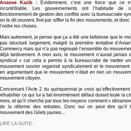
Anasse Kazib :
Evidemment, c’est une force que ce m
incontrôlable. Les gouvernements ont l’habitude de 
fonctionnement de gestion des conflits avec la bureaucratie sy
on le dit souvent, finit par siffler la fin des mouvements, et donc
l’ordre les choses.
Mais autrement, je pense que ça a été une faiblesse que le m
pas structuré largement, malgré la première tentative d’Ass
Commercy mais qui n’a pas regroupé l’ensemble du mouvement 
déjà tardivement. A mon avis, le mouvement n’aurait jamais d
syndical » car cela a permis à la bureaucratie de mettre une
mouvement ouvrier organisé syndicalement et le mouvement 
en argumentant que le mouvement n’était en rien un mouvem
mouvement citoyen.
Concernant l’Acte 2 du quinquennat je crois qu’effectivemen
réhabiliter ce qui lui a fait énormément défaut durant toute la c
mois, et qu’il cherche par tous les moyens comment « désamorce
de la réforme des retraites. Donc oui on peut dire qu’il 
mouvement des Gilets jaunes…
LIRE LA SUITE :