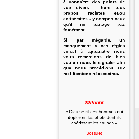
à connaître des points de
vue divers - hors tous
propos racistes et/ou
antisémites - y compris ceux
qu'il ne partage pas
forcément.
Si, par mégarde, un
manquement à ces règles
venait à apparaitre nous
vous remercions de bien
vouloir nous le signaler afin
que nous procédions aux
rectifications nécessaires.
******
« Dieu se rit des hommes qui
déplorent les effets dont ils
chérissent les causes »
Bossuet