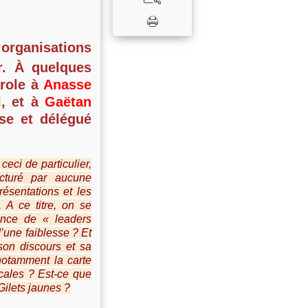
 organisations
r. À quelques
arole à
Anasse
l
, et à
Gaëtan
use et délégué
eci de particulier,
ucturé par aucune
résentations et les
 A ce titre, on se
ence de « leaders
d’une faiblesse ? Et
son discours et sa
notamment la carte
icales ? Est-ce que
Gilets jaunes ?