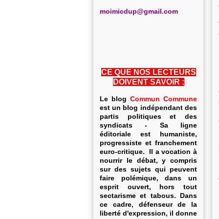
m
oimicdup@gmail.com
CE QUE NOS LECTEURS
DOIVENT SAVOIR :
Le blog
Commun Commune
est un blog indépendant des
partis politiques et des
syndicats - Sa ligne
éditoriale est humaniste,
progressiste et franchement
euro-critique. Il a vocation à
nourrir le débat, y compris
sur des sujets qui peuvent
faire polémique, dans un
esprit ouvert, hors tout
sectarisme et tabous. Dans
ce cadre, défenseur de la
liberté d'expression, il donne