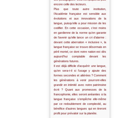
encore celle des lecteurs.
Plus que toute autre institution,
l’Académie française est sensible aux
évolutions et aux innovations de la
langue, puisqu’elle a pour mission de les
codifier. En cette occasion, c’est moins
en gardienne de la norme qu’en garante
de l’avenir qu’elle lance un cri d’alarme :
devant cette aberration « inclusive », la
langue française se trouve désormais en
péril mortel, ce dont notre nation est dès
aujourd’hui comptable devant les
générations futures.
Il est déjà difficile d’acquérir une langue,
qu’en sera-t-il si l’usage y ajoute des
formes secondes et altérées ? Comment
les générations à venir pourront-elles
grandir en intimité avec notre patrimoine
écrit ? Quant aux promesses de la
francophonie, elles seront anéanties si la
langue française s’empêche elle-même
par ce redoublement de complexité, au
bénéfice d’autres langues qui en tireront
profit pour prévaloir sur la planète.