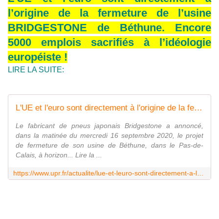
l’origine de la fermeture de l’usine
BRIDGESTONE de Béthune. Encore
5000 emplois sacrifiés à l’idéologie
européiste !
LIRE LA SUITE:
L'UE et l'euro sont directement à l'origine de la fermeture de l'usine BRIDGESTONE de Béthune. Encore 5000 emplois sacrifiés à l'idéologie européiste ! - Union Populaire Républicaine | UPR
Le fabricant de pneus japonais Bridgestone a annoncé,
dans la matinée du mercredi 16 septembre 2020, le projet
de fermeture de son usine de Béthune, dans le Pas-de-
Calais, à horizon... Lire la ...
https://www.upr.fr/actualite/lue-et-leuro-sont-directement-a-lorigine-de-la-fermeture-de-lusine-bridgestone-de-bethune-encore-5000-emplois-sacrifies-a-lideologie-europeiste/