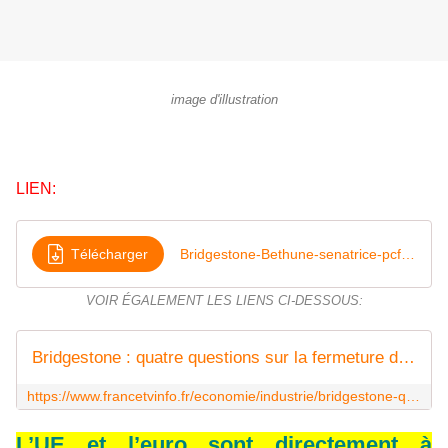
image d'illustration
LIEN:
Télécharger
Bridgestone-Bethune-senatrice-pcf-16-09-2020
VOIR ÉGALEMENT LES LIENS CI-DESSOUS:
Bridgestone : quatre questions sur la fermeture de l'usine de Béthune annoncée par le fabricant de pneus
https://www.francetvinfo.fr/economie/industrie/bridgestone-quatre-questions-sur-la-fermeture-de-l-usine-de-bethune-annoncee-par-le-fabricant-de-pneus_4108133.html
L’UE et l’euro sont directement à