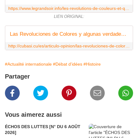
https://www.legrandsoir.info/les-revolutions-de-couleurs-et-quelques-verites-de-la-palice-i.html
LIEN ORIGINAL:
Las Revoluciones de Colores y algunas verdades de Perogrullo... (I)
http://cubasi.cu/es/articulo-opinion/las-revoluciones-de-colores-y-algunas-verdades-de-perogrullo-i
#Actualité internationale
#Débat d'idées
#Histoire
Partager
Vous aimerez aussi
ÉCHOS DES LUTTES [N° DU 6 AOÛT
2026]