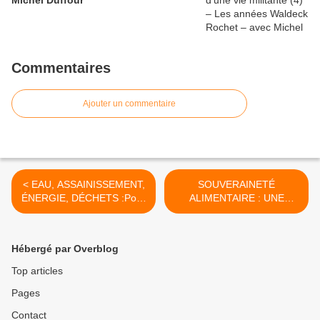
Michel Duffour
Commentaires
Ajouter un commentaire
< EAU, ASSAINISSEMENT,
SOUVERAINETÉ
ÉNERGIE, DÉCHETS :Pour
ALIMENTAIRE : UNE
la création d'un véritable
URGENCE POUR CUBA >
service public !
MOBILISATION LE 3
Hébergé par Overblog
NOVEMBRE 2020 [Appel
CGT]
Top articles
Pages
Contact