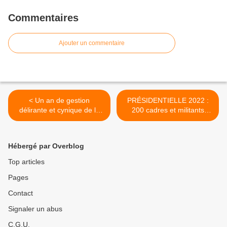
Commentaires
Ajouter un commentaire
< Un an de gestion
PRÉSIDENTIELLE 2022 :
délirante et cynique de la
200 cadres et militants
pandémie dans
communistes s'opposent à
L'ÉDUCATION NATIONALE
une candidature PCF
: Blanquer doit partir !
[Contribution collective au
Hébergé par Overblog
débat des communistes] >
Top articles
Pages
Contact
Signaler un abus
C.G.U.