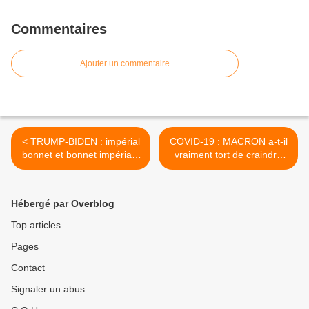
Commentaires
Ajouter un commentaire
< TRUMP-BIDEN : impérial
COVID-19 : MACRON a-t-il
bonnet et bonnet impérial !
vraiment tort de craindre
Le point de vue du Parti de
une INSURRECTION ? >
la démondialisation [1/2]
Hébergé par Overblog
Top articles
Pages
Contact
Signaler un abus