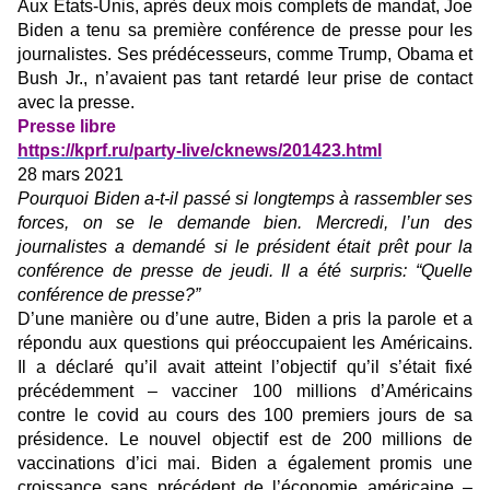
Aux États-Unis, après deux mois complets de mandat, Joe
Biden a tenu sa première conférence de presse pour les
journalistes. Ses prédécesseurs, comme Trump, Obama et
Bush Jr., n’avaient pas tant retardé leur prise de contact
avec la presse.
Presse libre
https://kprf.ru/party-live/cknews/201423.html
28 mars 2021
Pourquoi Biden a-t-il passé si longtemps à rassembler ses
forces, on se le demande bien. Mercredi, l’un des
journalistes a demandé si le président était prêt pour la
conférence de presse de jeudi. Il a été surpris: “Quelle
conférence de presse?”
D’une manière ou d’une autre, Biden a pris la parole et a
répondu aux questions qui préoccupaient les Américains.
Il a déclaré qu’il avait atteint l’objectif qu’il s’était fixé
précédemment – vacciner 100 millions d’Américains
contre le covid au cours des 100 premiers jours de sa
présidence. Le nouvel objectif est de 200 millions de
vaccinations d’ici mai. Biden a également promis une
croissance sans précédent de l’économie américaine –