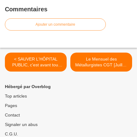
Commentaires
Ajouter un commentaire
< SAUVER L'HÔPITAL
Le Mensuel des
PUBLIC, c'est avant tout
Métallurgistes CGT [Juillet-
valoriser le travail des
Août 2021] >
personnels hospitaliers et
recruter
Hébergé par Overblog
Top articles
Pages
Contact
Signaler un abus
C.G.U.