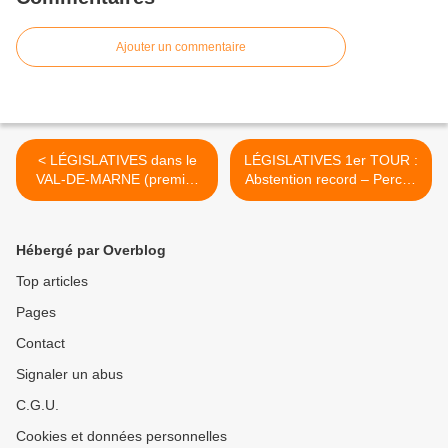
Ajouter un commentaire
< LÉGISLATIVES dans le
LÉGISLATIVES 1er TOUR :
VAL-DE-MARNE (premier
Abstention record – Percée
tour) : la NUPES en tête
de la NUPES >
dans 8 circonscriptions sur
11 et présente partout au
Hébergé par Overblog
second tour
Top articles
Pages
Contact
Signaler un abus
C.G.U.
Cookies et données personnelles