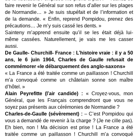
faire revenir le Général sur son refus d’aller sur les plages
de Normandie… » Je suis stupéfait et de l’information et
de la demande. « Enfin, reprend Pompidou, prenez des
précautions… Je m’y suis cassé les dents. »
Sainteny m’apprend ensuite qu’il se les était déjà lui-
même cassées. Naturellement, je vais me les casser
aussi.
De Gaulle- Churchill- France : L’histoire vraie : il y a 50
ans, le 6 juin 1964, Charles de Gaulle refusait de
commémorer «le débarquement des anglo-saxons»
« La France a été traitée comme un paillasson ! Churchill
m’a convoqué comme un châtelain sonne son maître
d’hôtel. »
Alain Peyrefitte (l’air candide) :
« Croyez-vous, mon
Général, que les Français comprendront que vous ne
soyez pas présents aux cérémonies de Normandie ?
Charles-de-Gaulle (sévèrement) :
– C’est Pompidou qui
vous a demandé de revenir à la charge ? (Je ne cille pas).
Eh bien, non ! Ma décision est prise ! La France a été
traitée comme un paillasson ! Churchill m’a convoqué