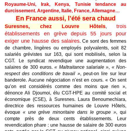
Royaume-Uni, Irak, Kenya, Tunisie tendance au
durcissement. Argentine, Italie, France, Allemagne…
En France aussi, l’été sera chaud
Suresnes, chez Louvre Hôtels
trois
,
établissements en grève depuis 55 jours pour
exiger une hausse des salaires
. Ce sont des femmes
de chambre, lingères ou employés polyvalents, soit 82
salariés grévistes sur 163, qui sont mobilisés, selon la
CGT. Le syndicat revendique une augmentation des
salaires de 300 euros.
« Maltraitance salariale »
,
« Non-
respect des conditions de travail »
, peut-on lire sur leur
banderole. Aucune négociation n’est en cours. « On sent
qu’on est considérés comme des moins que rien »,
dénonce Ali Djoumoi, élu CGT-HPE au comité social et
économique (CSE), à Suresnes. Laura Benoumechiara,
directrice des ressources humaines de Louvre Hôtels,
évoque
« une grève minoritaire dans le groupe »
, qui
compte près de deux cents établissements. Leur
revendication phare : une hausse de salaire de 300 euros