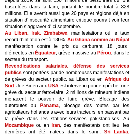
depuis 2019, se sont 150 millions de personnes qui ont
basculées dans la faim, portant le nombre total à 828
millions. Elle avertit aussi que 20 pays et régions déjà en
situation d’insécurité alimentaire critique pourrait voir leur
situation s’aggraver d’ici septembre.
Au Liban, Irak, Zimbabwe
, manifestations où le taux
record d’inflation est à 130%.
Au Ghana comme au Népal
manifestation contre le prix du carburant, 18 jours
d’émeutes en
Équateur
,
grève massive au
Pérou
, dans le
secteur du transport.
Revendications salariales, défense des services
publics
sont portées par de nombreuses manifestations et
de grèves du secteur public, au Liban ou en
Afrique du
Sud
. Joe Biden aux
USA
est intervenu pour empêcher une
grève du secteur ferroviaire. 2 millions de mineurs indiens
menacent le pouvoir de faire grève. Blocage des
autoroutes au
Panama
, blocage des routes par les
agriculteurs hollandais avec leurs tracteurs, en passant par
la grève dans les stations-services pakistanaises. Au
Mozambique
ou en
Iran
,
des manifestants ont lieu, les
dernières ont été matées dans le sang.
Sri Lanka,