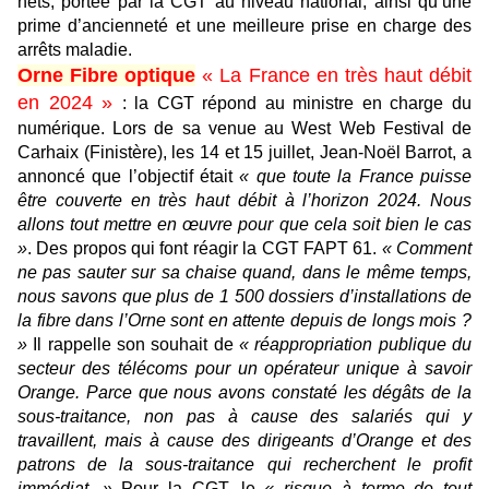
nets, portée par la CGT au niveau national, ainsi qu’une
prime d’ancienneté et une meilleure prise en charge des
arrêts maladie.
Orne Fibre optique
« La France en très haut débit
en 2024 »
: la CGT répond au ministre en charge du
numérique. Lors de sa venue au West Web Festival de
Carhaix (Finistère), les 14 et 15 juillet, Jean-Noël Barrot, a
annoncé que l’objectif était
« que toute la France puisse
être couverte en très haut débit à l’horizon 2024. Nous
allons tout mettre en œuvre pour que cela soit bien le cas
»
. Des propos qui font réagir la CGT FAPT 61.
« Comment
ne pas sauter sur sa chaise quand, dans le même temps,
nous savons que plus de 1 500 dossiers d’installations de
la fibre dans l’Orne sont en attente depuis de longs mois ?
»
Il rappelle son souhait de
« réappropriation publique du
secteur des télécoms pour un opérateur unique à savoir
Orange. Parce que nous avons constaté les dégâts de la
sous-traitance, non pas à cause des salariés qui y
travaillent, mais à cause des dirigeants d’Orange et des
patrons de la sous-traitance qui recherchent le profit
immédiat. »
Pour la CGT, le
« risque à terme de tout