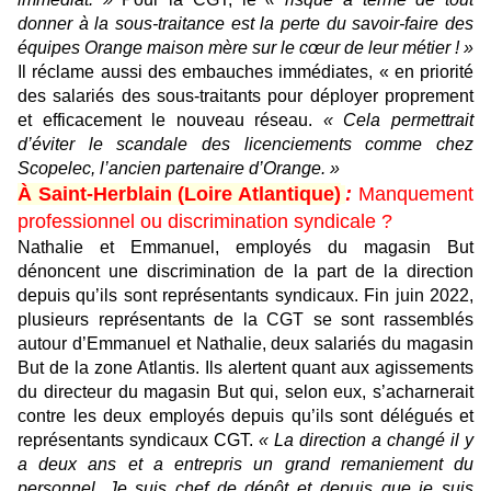
donner à la sous-traitance est la perte du savoir-faire des
équipes Orange maison mère sur le cœur de leur métier ! »
Il réclame aussi des embauches immédiates, « en priorité
des salariés des sous-traitants pour déployer proprement
et efficacement le nouveau réseau.
« Cela permettrait
d’éviter le scandale des licenciements comme chez
Scopelec, l’ancien partenaire d’Orange. »
À
Saint-Herblain (Loire Atlantique)
:
Manquement
professionnel ou discrimination syndicale ?
Nathalie et Emmanuel, employés du magasin But
dénoncent une discrimination de la part de la direction
depuis qu’ils sont représentants syndicaux. Fin juin 2022,
plusieurs représentants de la CGT se sont rassemblés
autour d’Emmanuel et Nathalie, deux salariés du magasin
But de la zone Atlantis. Ils alertent quant aux agissements
du directeur du magasin But qui, selon eux, s’acharnerait
contre les deux employés depuis qu’ils sont délégués et
représentants syndicaux CGT.
« La direction a changé il y
a deux ans et a entrepris un grand remaniement du
personnel. Je suis chef de dépôt et depuis que je suis