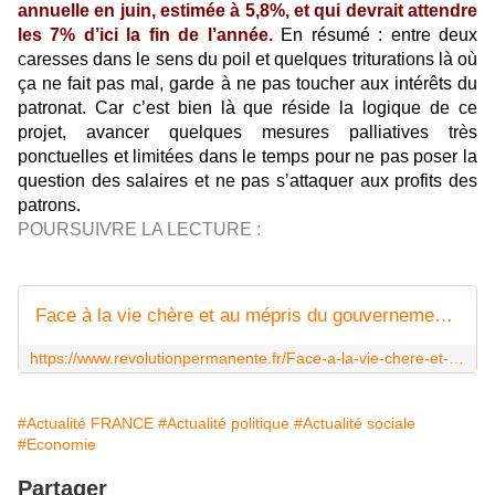
annuelle en juin, estimée à 5,8%, et qui devrait attendre
les 7% d’ici la fin de l’année.
En résumé : entre deux
caresses dans le sens du poil et quelques triturations là où
ça ne fait pas mal, garde à ne pas toucher aux intérêts du
patronat. Car c’est bien là que réside la logique de ce
projet, avancer quelques mesures palliatives très
ponctuelles et limitées dans le temps pour ne pas poser la
question des salaires et ne pas s’attaquer aux profits des
patrons.
POURSUIVRE LA LECTURE :
Face à la vie chère et au mépris du gouvernement : construire le rapport de force pour les salaires
https://www.revolutionpermanente.fr/Face-a-la-vie-chere-et-au-mepris-du-gouvernement-construire-le-rapport-de-force-pour-les-salaires
#Actualité FRANCE
#Actualité politique
#Actualité sociale
#Economie
Partager