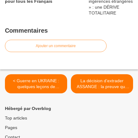
pour tous les Français
Commentaires
Ajouter un commentaire
< Guerre en UKRAINE :
La décision d’extrader
quelques leçons de
ASSANGE : la preuve que
l’histoire… - Par Roland
les leçons de liberté de
Lombardi
l’Occident sont une FARCE
>
Hébergé par Overblog
Top articles
Pages
Contact