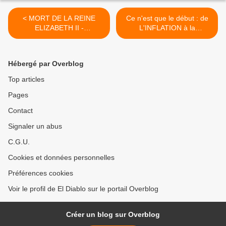
< MORT DE LA REINE
Ce n'est que le début : de
ELIZABETH II -
L'INFLATION à la
Communiqué du Parti
RÉCESSION, L'AUSTÉRITÉ
communiste britannique
ARRIVE >
(CPB)
Hébergé par Overblog
Top articles
Pages
Contact
Signaler un abus
C.G.U.
Cookies et données personnelles
Préférences cookies
Voir le profil de El Diablo sur le portail Overblog
Créer un blog sur Overblog