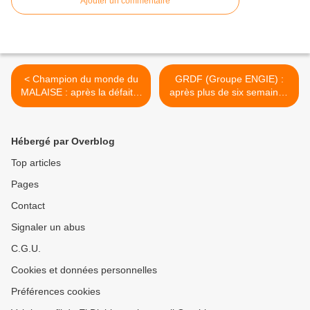
Ajouter un commentaire
< Champion du monde du
GRDF (Groupe ENGIE) :
MALAISE : après la défaite,
après plus de six semaines
opération RÉCUPÉRATION
de mobilisation et de grève,
pour MACRON
une BELLE VICTOIRE des
agents ! >
Hébergé par Overblog
Top articles
Pages
Contact
Signaler un abus
C.G.U.
Cookies et données personnelles
Préférences cookies