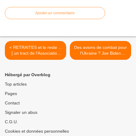
Ajouter un commentaire
< RETRAITES et le reste ...
Des avions de combat pour
[ un tract de l'Association
l'Ukraine ? Joe Biden
Nationale des Communistes
refuse, Emmanuel Macron
- ANC )
ne dit pas non - Par Jean
LÉVY >
Hébergé par Overblog
Top articles
Pages
Contact
Signaler un abus
C.G.U.
Cookies et données personnelles