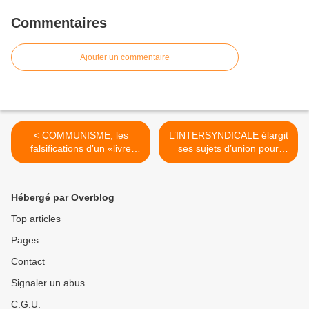
Commentaires
Ajouter un commentaire
< COMMUNISME, les
L’INTERSYNDICALE élargit
falsifications d’un «livre
ses sujets d’union pour
noir» - Par Gilles
durer au-delà des retraites
PERRAULT
>
Hébergé par Overblog
Top articles
Pages
Contact
Signaler un abus
C.G.U.