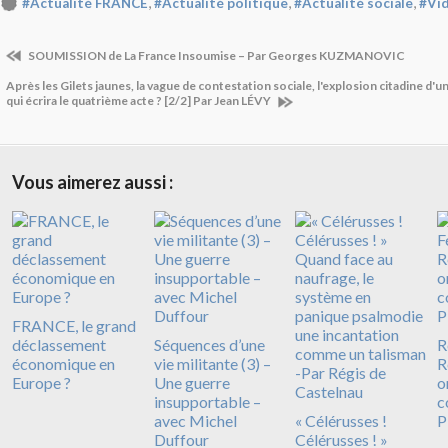
,
,
,
#Actualité FRANCE
#Actualité politique
#Actualité sociale
#Vi
SOUMISSION de La France Insoumise – Par Georges KUZMANOVIC
Après les Gilets jaunes, la vague de contestation sociale, l'explosion citadine d'u
qui écrira le quatrième acte ? [2/2] Par Jean LÉVY
Vous aimerez aussi :
FRANCE, le grand
déclassement
Séquences d’une
R
économique en
vie militante (3) –
R
Europe ?
Une guerre
o
insupportable –
c
avec Michel
« Célérusses !
P
Duffour
Célérusses ! »