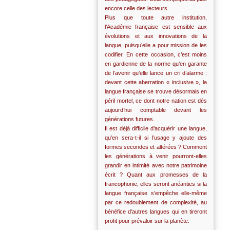
encore celle des lecteurs.
Plus que toute autre institution,
l’Académie française est sensible aux
évolutions et aux innovations de la
langue, puisqu’elle a pour mission de les
codifier. En cette occasion, c’est moins
en gardienne de la norme qu’en garante
de l’avenir qu’elle lance un cri d’alarme :
devant cette aberration « inclusive », la
langue française se trouve désormais en
péril mortel, ce dont notre nation est dès
aujourd’hui comptable devant les
générations futures.
Il est déjà difficile d’acquérir une langue,
qu’en sera-t-il si l’usage y ajoute des
formes secondes et altérées ? Comment
les générations à venir pourront-elles
grandir en intimité avec notre patrimoine
écrit ? Quant aux promesses de la
francophonie, elles seront anéanties si la
langue française s’empêche elle-même
par ce redoublement de complexité, au
bénéfice d’autres langues qui en tireront
profit pour prévaloir sur la planète.