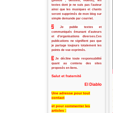
(photos , dessins, vidéos), les
textes dont je ne suis pas l'auteur
ainsi que les musiques et chants
seront supprimés de mon blog sur
simple demande par courriel.
2
Je publie textes et
communiqués émanant d'auteurs
et d'organisations diverses.Ces
publications ne signifient pas que
je partage toujours totalement les
points de vue exprimés.
3
Je décline toute responsabilité
quant au contenu des sites
proposés en liens.
Salut et fraternité
El Diablo
Une adresse pour tout
contact
et pour commenter les
articles :