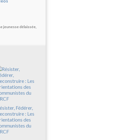
déos
ne jeunesse délaissée,
ésister, Fédérer,
econstruire : Les
rientations des
ommunistes du
RCF