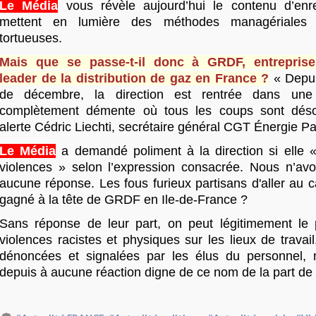
Le Média
vous révèle aujourd’hui le contenu d’enre
mettent en lumière des méthodes managériales
tortueuses.
Mais que se passe-t-il donc à GRDF, entreprise
leader de la distribution de gaz en France ?
« Depu
de décembre, la direction est rentrée dans une 
complètement démente où tous les coups sont dés
alerte Cédric Liechti, secrétaire général CGT Énergie Pa
Le Média
a demandé poliment à la direction si elle 
violences » selon l’expression consacrée. Nous n’av
aucune réponse. Les fous furieux partisans d'aller au ca
gagné à la tête de GRDF en Ile-de-France ?
Sans réponse de leur part, on peut légitimement le
violences racistes et physiques sur les lieux de travail,
dénoncées et signalées par les élus du personnel, 
depuis à aucune réaction digne de ce nom de la part de l