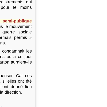
gistrements qui
 pour le moins
 semi-publique
is le mouvement
guerre sociale
ormais permis »
ris.
« condamnait les
ons eu à ce jour
rton auraient-ils
 penser. Car ces
 si elles ont été
n’ont donné lieu
a direction.