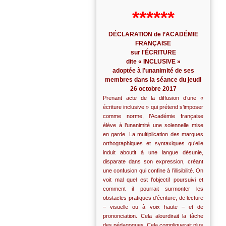
******
DÉCLARATION de l’ACADÉMIE
FRANÇAISE
sur l'ÉCRITURE
dite « INCLUSIVE »
adoptée à l’unanimité de ses
membres dans la séance du jeudi
26 octobre 2017
Prenant acte de la diffusion d’une «
écriture inclusive » qui prétend s’imposer
comme norme, l’Académie française
élève à l’unanimité une solennelle mise
en garde. La multiplication des marques
orthographiques et syntaxiques qu’elle
induit aboutit à une langue désunie,
disparate dans son expression, créant
une confusion qui confine à l’illisibilité. On
voit mal quel est l’objectif poursuivi et
comment il pourrait surmonter les
obstacles pratiques d’écriture, de lecture
– visuelle ou à voix haute – et de
prononciation. Cela alourdirait la tâche
des pédagogues. Cela compliquerait plus