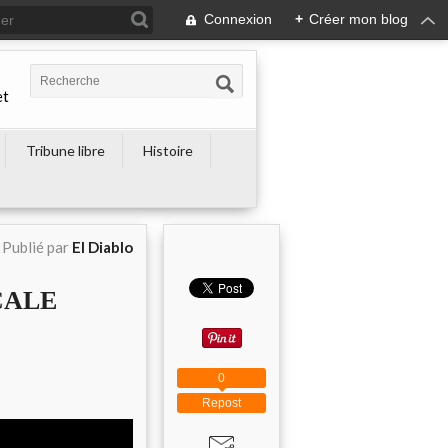
Connexion
+
Créer mon blog
et
Tribune libre
Histoire
Publié par
El Diablo
CALE
0
Repost