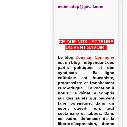
m
oimicdup@gmail.com
CE QUE NOS LECTEURS
DOIVENT SAVOIR :
Le blog
Commun Commune
est un blog indépendant des
partis politiques et des
syndicats - Sa ligne
éditoriale est humaniste,
progressiste et franchement
euro-critique. Il a vocation à
nourrir le débat, y compris
sur des sujets qui peuvent
faire polémique, dans un
esprit ouvert, hors tout
sectarisme et tabous. Dans
ce cadre, défenseur de la
liberté d'expression, il donne