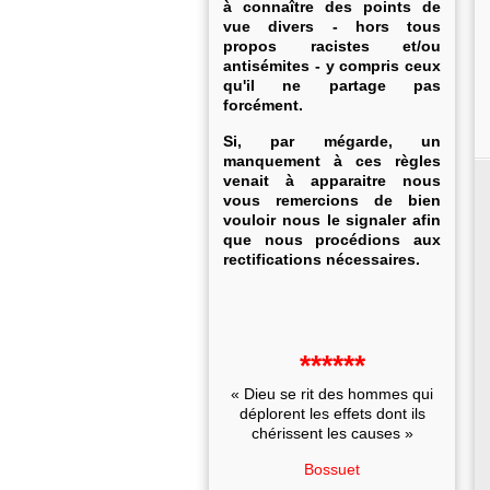
à connaître des points de
vue divers - hors tous
propos racistes et/ou
antisémites - y compris ceux
qu'il ne partage pas
forcément.
Si, par mégarde, un
manquement à ces règles
venait à apparaitre nous
vous remercions de bien
vouloir nous le signaler afin
que nous procédions aux
rectifications nécessaires.
******
« Dieu se rit des hommes qui
déplorent les effets dont ils
chérissent les causes »
Bossuet