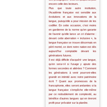
encore celle des lecteurs.
Plus que toute autre institution,
l’Académie française est sensible aux
évolutions et aux innovations de la
langue, puisqu’elle a pour mission de les
codifier. En cette occasion, c’est moins
en gardienne de la norme qu’en garante
de l’avenir qu’elle lance un cri d’alarme :
devant cette aberration « inclusive », la
langue française se trouve désormais en
péril mortel, ce dont notre nation est dès
aujourd’hui comptable devant les
générations futures.
Il est déjà difficile d’acquérir une langue,
qu’en sera-t-il si l’usage y ajoute des
formes secondes et altérées ? Comment
les générations à venir pourront-elles
grandir en intimité avec notre patrimoine
écrit ? Quant aux promesses de la
francophonie, elles seront anéanties si la
langue française s’empêche elle-même
par ce redoublement de complexité, au
bénéfice d’autres langues qui en tireront
profit pour prévaloir sur la planète.