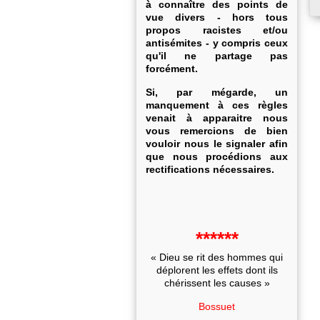
à connaître des points de
vue divers - hors tous
propos racistes et/ou
antisémites - y compris ceux
qu'il ne partage pas
forcément.
Si, par mégarde, un
manquement à ces règles
venait à apparaitre nous
vous remercions de bien
vouloir nous le signaler afin
que nous procédions aux
rectifications nécessaires.
******
« Dieu se rit des hommes qui
déplorent les effets dont ils
chérissent les causes »
Bossuet