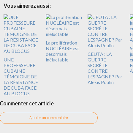
Vous aimerez aussi :
La prolifération
NUCLÉAIRE est
5
désormais
CEUTA : LA
j
UNE
inéluctable
GUERRE
e
PROFESSEURE
SECRÈTE
F
CUBAINE
CONTRE
A
TÉMOIGNE DE
L’ESPAGNE ? Par
LA RÉSISTANCE
Alexis Poulin
DE CUBA FACE
AU BLOCUS
Commenter cet article
Ajouter un commentaire