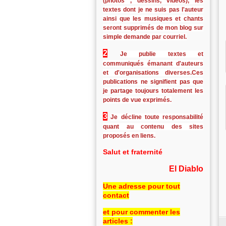
(photos , dessins, vidéos), les
textes dont je ne suis pas l'auteur
ainsi que les musiques et chants
seront supprimés de mon blog sur
simple demande par courriel.
2
Je publie textes et
communiqués émanant d'auteurs
et d'organisations diverses.Ces
publications ne signifient pas que
je partage toujours totalement les
points de vue exprimés.
3
Je décline toute responsabilité
quant au contenu des sites
proposés en liens.
Salut et fraternité
El Diablo
Une adresse pour tout
contact
et pour commenter les
articles :