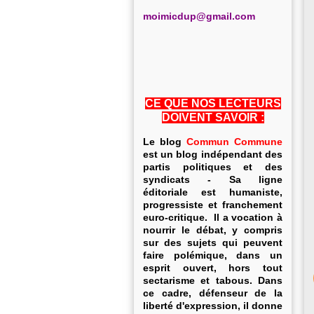
m
oimicdup@gmail.com
CE QUE NOS LECTEURS
DOIVENT SAVOIR :
Le blog
Commun Commune
est un blog indépendant des
partis politiques et des
syndicats - Sa ligne
éditoriale est humaniste,
progressiste et franchement
euro-critique. Il a vocation à
nourrir le débat, y compris
sur des sujets qui peuvent
faire polémique, dans un
esprit ouvert, hors tout
sectarisme et tabous. Dans
ce cadre, défenseur de la
liberté d'expression, il donne