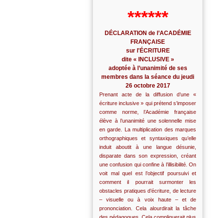
******
DÉCLARATION de l’ACADÉMIE
FRANÇAISE
sur l'ÉCRITURE
dite « INCLUSIVE »
adoptée à l’unanimité de ses
membres dans la séance du jeudi
26 octobre 2017
Prenant acte de la diffusion d’une «
écriture inclusive » qui prétend s’imposer
comme norme, l’Académie française
élève à l’unanimité une solennelle mise
en garde. La multiplication des marques
orthographiques et syntaxiques qu’elle
induit aboutit à une langue désunie,
disparate dans son expression, créant
une confusion qui confine à l’illisibilité. On
voit mal quel est l’objectif poursuivi et
comment il pourrait surmonter les
obstacles pratiques d’écriture, de lecture
– visuelle ou à voix haute – et de
prononciation. Cela alourdirait la tâche
des pédagogues. Cela compliquerait plus