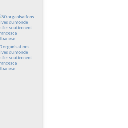
0 organisations
uives du monde
ntier soutiennent
rancesca
lbanese