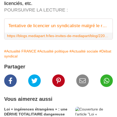
licenciés, etc.
POURSUIVRE LA LECTURE :
Tentative de licencier un syndicaliste malgré le refus de l'inspection du travail : défendons les droits syndicaux
https://blogs.mediapart.fr/les-invites-de-mediapart/blog/220524/tentative-de-licencier-un-syndicaliste-malgre-le-refus-de-linspection-du-travail-de-fe
#Actualité FRANCE
#Actualité politique
#Actualité sociale
#Débat
syndical
Partager
Vous aimerez aussi
Loi « ingérences étrangères » : une
DÉRIVE TOTALITAIRE dangereuse