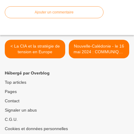
Ajouter un commentaire
< La CIA et la stratégie de
Nouvelle-Calédonie - le 16
tension en Europe
mai 2024 : COMMUNIQUÉ
de L'USTKE [Union
Syndicale des Travailleurs
Kanak et Exploités] >
Hébergé par Overblog
Top articles
Pages
Contact
Signaler un abus
C.G.U.
Cookies et données personnelles