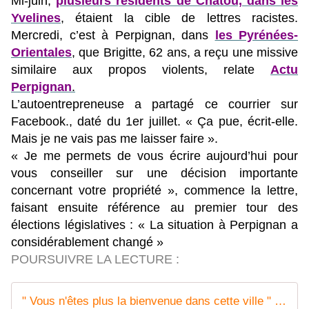
Mi-juin,
plusieurs résidents de Chatou, dans les
Yvelines
, étaient la cible de lettres racistes.
Mercredi, c’est à Perpignan, dans
les Pyrénées-
Orientales
,
que Brigitte, 62 ans, a reçu une missive
similaire aux propos violents, relate
Actu
Perpignan
.
L’autoentrepreneuse a partagé ce courrier sur
Facebook., daté du 1er juillet. « Ça pue, écrit-elle.
Mais je ne vais pas me laisser faire ».
« Je me permets de vous écrire aujourd’hui pour
vous conseiller sur une décision importante
concernant votre propriété », commence la lettre,
faisant ensuite référence au premier tour des
élections législatives : « La situation à Perpignan a
considérablement changé »
POURSUIVRE LA LECTURE :
" Vous n'êtes plus la bienvenue dans cette ville " : une femme ciblée par une lettre raciste à Perpignan