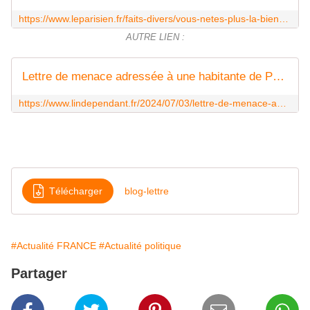
https://www.leparisien.fr/faits-divers/vous-netes-plus-la-bienvenue-dans-cette-ville-une-femme-ciblee-par-une-lettre-raciste-a-perpignan-03-07-2024-QQZXIF3A6NGJ3KQJ7HJ5L43V5Q.php
AUTRE LIEN :
Lettre de menace adressée à une habitante de Perpignan d'origine africaine : ce que l'on sait du mouvement d'inspiration fasciste auteur du courrier
https://www.lindependant.fr/2024/07/03/lettre-de-menace-adressee-a-une-habitante-de-perpignan-dorigine-africaine-ce-que-lon-sait-du-mouvement-dinspiration-fasciste-auteur-du-courrier-12058377.php
Télécharger
blog-lettre
#Actualité FRANCE
#Actualité politique
Partager