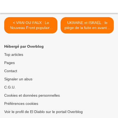
< VRAI OU FAUX : Le
UKRAINE et ISRAËL : le
Nouveau Front populaire
piège de la fuite en avant –
veut-il que la France quitte
Par Caroline Galactéros
l'Union européenne comme
[vidéo] >
l'assure Rachida Dati ?
Hébergé par Overblog
Top articles
Pages
Contact
Signaler un abus
C.G.U.
Cookies et données personnelles
Préférences cookies
Voir le profil de El Diablo sur le portail Overblog