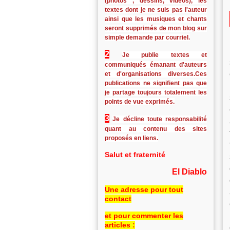
(photos , dessins, vidéos), les
textes dont je ne suis pas l'auteur
ainsi que les musiques et chants
seront supprimés de mon blog sur
simple demande par courriel.
2
Je publie textes et
communiqués émanant d'auteurs
et d'organisations diverses.Ces
publications ne signifient pas que
je partage toujours totalement les
points de vue exprimés.
3
Je décline toute responsabilité
quant au contenu des sites
proposés en liens.
Salut et fraternité
El Diablo
Une adresse pour tout
contact
et pour commenter les
articles :