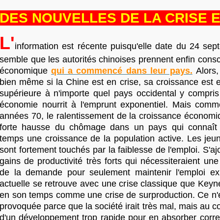
DES NOUVELLES DE LA CRISE E
L'
information est récente puisqu'elle date du 24 sept
semble que les autorités chinoises prennent enfin consc
économique
qui a commencé dans leur pays.
Alors,
bien même si la Chine est en crise, sa croissance est 
supérieure à n'importe quel pays occidental y compris
économie nourrit à l'emprunt exponentiel. Mais com
années 70, le ralentissement de la croissance économi
forte hausse du chômage dans un pays qui connaît
temps une croissance de la population active. Les jeun
sont fortement touchés par la faiblesse de l'emploi. S'aj
gains de productivité très forts qui nécessiteraient une
de la demande pour seulement maintenir l'emploi ex
actuelle se retrouve avec une crise classique que Keyn
en son temps comme une crise de surproduction. Ce n'e
provoquée parce que la société irait très mal, mais au co
d'un développement trop rapide pour en absorber corre