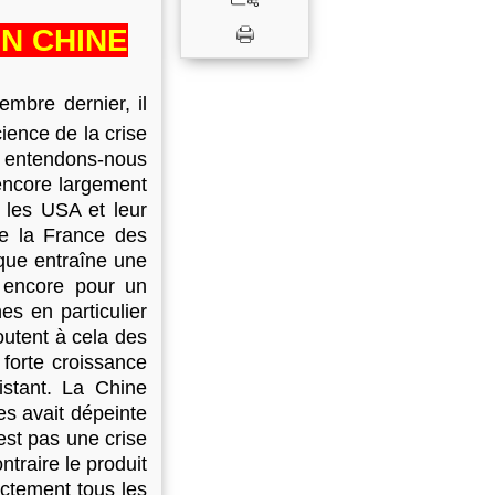
N CHINE
embre dernier, il
ience de la crise
 entendons-nous
encore largement
 les USA et leur
me la France des
que entraîne une
 encore pour un
es en particulier
outent à cela des
 forte croissance
istant. La Chine
es avait dépeinte
st pas une crise
ntraire le produit
ctement tous les