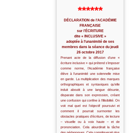
******
DÉCLARATION de l’ACADÉMIE
FRANÇAISE
sur l'ÉCRITURE
dite « INCLUSIVE »
adoptée à l’unanimité de ses
membres dans la séance du jeudi
26 octobre 2017
Prenant acte de la diffusion d’une «
écriture inclusive » qui prétend s’imposer
comme norme, l’Académie française
élève à l’unanimité une solennelle mise
en garde. La multiplication des marques
orthographiques et syntaxiques qu’elle
induit aboutit à une langue désunie,
disparate dans son expression, créant
une confusion qui confine à l’illisibilité. On
voit mal quel est l’objectif poursuivi et
comment il pourrait surmonter les
obstacles pratiques d’écriture, de lecture
– visuelle ou à voix haute – et de
prononciation. Cela alourdirait la tâche
des pédagogues. Cela compliquerait plus