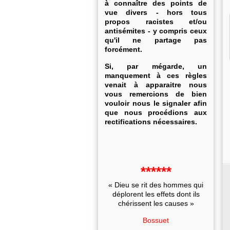
à connaître des points de
vue divers - hors tous
propos racistes et/ou
antisémites - y compris ceux
qu'il ne partage pas
forcément.
Si, par mégarde, un
manquement à ces règles
venait à apparaitre nous
vous remercions de bien
vouloir nous le signaler afin
que nous procédions aux
rectifications nécessaires.
******
« Dieu se rit des hommes qui
déplorent les effets dont ils
chérissent les causes »
Bossuet