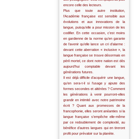
encore celle des lecteurs.
Plus que toute autre institution,
l’Académie française est sensible aux
évolutions et aux innovations de la
langue, puisqu’elle a pour mission de les
codifier. En cette occasion, c’est moins
en gardienne de la norme qu’en garante
de l’avenir qu’elle lance un cri d’alarme :
devant cette aberration « inclusive », la
langue française se trouve désormais en
péril mortel, ce dont notre nation est dès
aujourd’hui comptable devant les
générations futures.
Il est déjà difficile d’acquérir une langue,
qu’en sera-t-il si l’usage y ajoute des
formes secondes et altérées ? Comment
les générations à venir pourront-elles
grandir en intimité avec notre patrimoine
écrit ? Quant aux promesses de la
francophonie, elles seront anéanties si la
langue française s’empêche elle-même
par ce redoublement de complexité, au
bénéfice d’autres langues qui en tireront
profit pour prévaloir sur la planète.