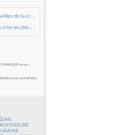
Des nouvelles de la crise en Chine - Le Bondosage
https://lebondosage.over-blog.fr/2024/09/des-nouvelles-de-la-crise-en-chine.html
E CHIMIQUE sous «
lénière sur son affaire