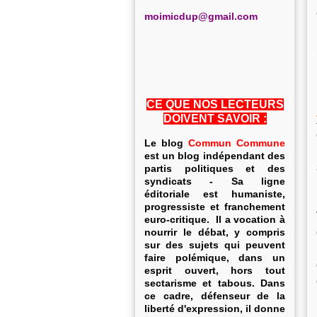
m
oimicdup@gmail.com
CE QUE NOS LECTEURS
DOIVENT SAVOIR :
Le blog
Commun Commune
est un blog indépendant des
partis politiques et des
syndicats - Sa ligne
éditoriale est humaniste,
progressiste et franchement
euro-critique. Il a vocation à
nourrir le débat, y compris
sur des sujets qui peuvent
faire polémique, dans un
esprit ouvert, hors tout
sectarisme et tabous. Dans
ce cadre, défenseur de la
liberté d'expression, il donne