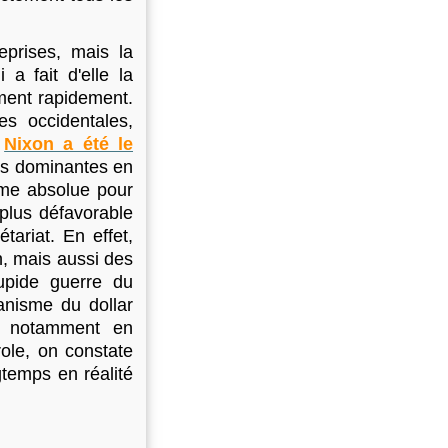
prises, mais la
a fait d'elle la
ment rapidement.
tes occidentales,
e
Nixon a été le
es dominantes en
rme absolue pour
 plus défavorable
tariat. En effet,
n, mais aussi des
upide guerre du
anisme du dollar
out notamment en
role, on constate
gtemps en réalité