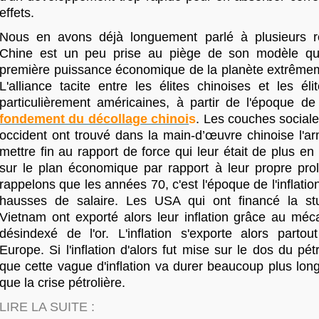
effets.
Nous en avons déjà longuement parlé à plusieurs re
Chine est un peu prise au piège de son modèle qui 
première puissance économique de la planète extrême
L'alliance tacite entre les élites chinoises et les éli
particulièrement américaines, à partir de l'époque d
fondement du décollage chinoi
s
. Les couches social
occident ont trouvé dans la main-d’œuvre chinoise l'a
mettre fin au rapport de force qui leur était de plus en
sur le plan économique par rapport à leur propre prolé
rappelons que les années 70, c'est l'époque de l'inflatio
hausses de salaire. Les USA qui ont financé la st
Vietnam ont exporté alors leur inflation grâce au méc
désindexé de l'or. L'inflation s'exporte alors part
Europe. Si l'inflation d'alors fut mise sur le dos du pét
que cette vague d'inflation va durer beaucoup plus lon
que la crise pétrolière.
LIRE LA SUITE :