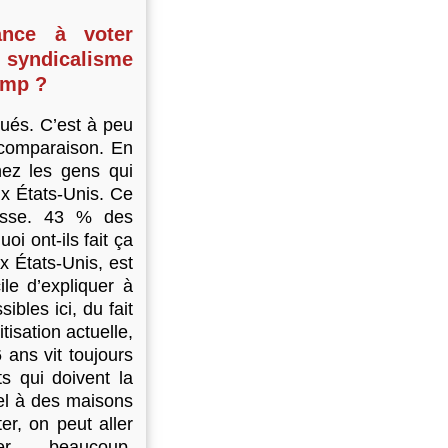
ance à voter
syndicalisme
rump ?
ués. C’est à peu
comparaison. En
hez les gens qui
ux États-Unis. Ce
lesse. 43 % des
 ont-ils fait ça
x États-Unis, est
ile d’expliquer à
ibles ici, du fait
isation actuelle,
 ans vit toujours
s qui doivent la
sel à des maisons
ter, on peut aller
er… beaucoup.