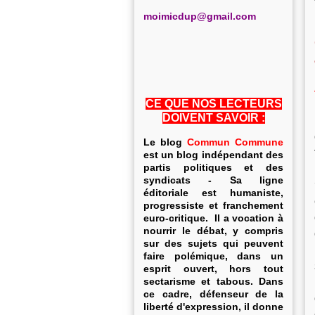
m
oimicdup@gmail.com
CE QUE NOS LECTEURS
DOIVENT SAVOIR :
Le blog
Commun Commune
est un blog indépendant des
partis politiques et des
syndicats - Sa ligne
éditoriale est humaniste,
progressiste et franchement
euro-critique. Il a vocation à
nourrir le débat, y compris
sur des sujets qui peuvent
faire polémique, dans un
esprit ouvert, hors tout
sectarisme et tabous. Dans
ce cadre, défenseur de la
liberté d'expression, il donne