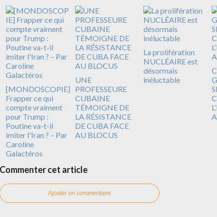
La prolifération
NUCLÉAIRE est
désormais
C
UNE
inéluctable
G
[MONDOSCOPIE]
PROFESSEURE
S
Frapper ce qui
CUBAINE
compte vraiment
TÉMOIGNE DE
L
pour Trump :
LA RÉSISTANCE
A
Poutine va-t-il
DE CUBA FACE
imiter l'Iran ? – Par
AU BLOCUS
Caroline
Galactéros
Commenter cet article
Ajouter un commentaire