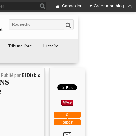
Connexion
+
Créer mon blog
et
Tribune libre
Histoire
Publié par
El Diablo
INS
e
0
Repost