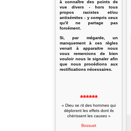
à connaître des points de
vue divers - hors tous
propos racistes et/ou
antisémites - y compris ceux
qu'il ne partage pas
forcément.
Si, par mégarde, un
manquement à ces règles
venait à apparaitre nous
vous remercions de bien
vouloir nous le signaler afin
que nous procédions aux
rectifications nécessaires.
******
« Dieu se rit des hommes qui
déplorent les effets dont ils
chérissent les causes »
Bossuet