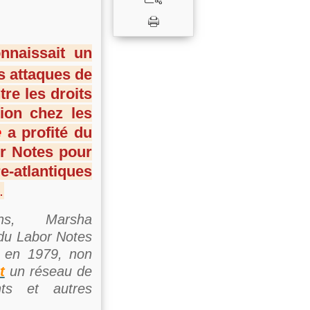
nnaissait un
es attaques de
re les droits
ion chez les
e
a profité du
r Notes pour
e-atlantiques
…
ns, Marsha
 du Labor Notes
e en 1979, non
t
un réseau de
ants et autres