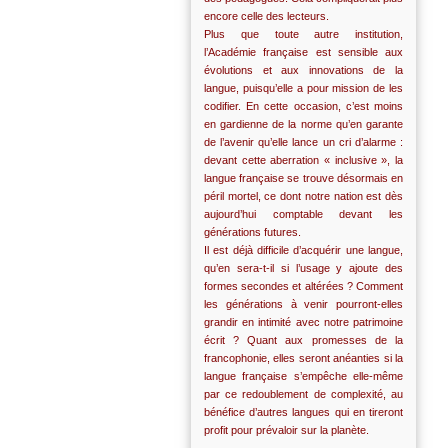
encore celle des lecteurs.
Plus que toute autre institution,
l’Académie française est sensible aux
évolutions et aux innovations de la
langue, puisqu’elle a pour mission de les
codifier. En cette occasion, c’est moins
en gardienne de la norme qu’en garante
de l’avenir qu’elle lance un cri d’alarme :
devant cette aberration « inclusive », la
langue française se trouve désormais en
péril mortel, ce dont notre nation est dès
aujourd’hui comptable devant les
générations futures.
Il est déjà difficile d’acquérir une langue,
qu’en sera-t-il si l’usage y ajoute des
formes secondes et altérées ? Comment
les générations à venir pourront-elles
grandir en intimité avec notre patrimoine
écrit ? Quant aux promesses de la
francophonie, elles seront anéanties si la
langue française s’empêche elle-même
par ce redoublement de complexité, au
bénéfice d’autres langues qui en tireront
profit pour prévaloir sur la planète.