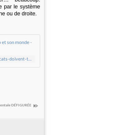
ue par le système
he ou de droite.
Comment les syndicats américains compt
https://rapportsdeforce.fr/pas-de-cote/face-a-trump-les-syndicats-doivent-tenter-limpossible-032623808
cidentale DÉFIGURÉE