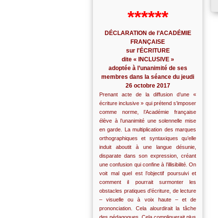
******
DÉCLARATION de l’ACADÉMIE
FRANÇAISE
sur l'ÉCRITURE
dite « INCLUSIVE »
adoptée à l’unanimité de ses
membres dans la séance du jeudi
26 octobre 2017
Prenant acte de la diffusion d’une «
écriture inclusive » qui prétend s’imposer
comme norme, l’Académie française
élève à l’unanimité une solennelle mise
en garde. La multiplication des marques
orthographiques et syntaxiques qu’elle
induit aboutit à une langue désunie,
disparate dans son expression, créant
une confusion qui confine à l’illisibilité. On
voit mal quel est l’objectif poursuivi et
comment il pourrait surmonter les
obstacles pratiques d’écriture, de lecture
– visuelle ou à voix haute – et de
prononciation. Cela alourdirait la tâche
des pédagogues. Cela compliquerait plus