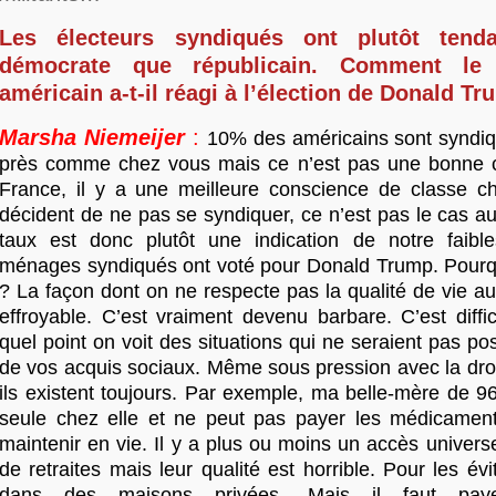
Les électeurs syndiqués ont plutôt tend
démocrate que républicain. Comment le 
américain a-t-il réagi à l’élection de Donald T
Marsha Niemeijer
:
10% des américains sont syndiq
près comme chez vous mais ce n’est pas une bonne 
France, il y a une meilleure conscience de classe c
décident de ne pas se syndiquer, ce n’est pas le cas a
taux est donc plutôt une indication de notre faib
ménages syndiqués ont voté pour Donald Trump. Pourquoi
? La façon dont on ne respecte pas la qualité de vie au
effroyable. C’est vraiment devenu barbare. C’est diffic
quel point on voit des situations qui ne seraient pas poss
de vos acquis sociaux. Même sous pression avec la droit
ils existent toujours. Par exemple, ma belle-mère de 96
seule chez elle et ne peut pas payer les médicament
maintenir en vie. Il y a plus ou moins un accès univer
de retraites mais leur qualité est horrible. Pour les évi
dans des maisons privées. Mais il faut pay