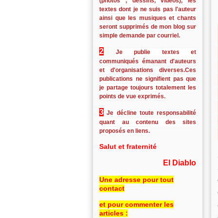
(photos , dessins, vidéos), les
textes dont je ne suis pas l'auteur
ainsi que les musiques et chants
seront supprimés de mon blog sur
simple demande par courriel.
2
Je publie textes et
communiqués émanant d'auteurs
et d'organisations diverses.Ces
publications ne signifient pas que
je partage toujours totalement les
points de vue exprimés.
3
Je décline toute responsabilité
quant au contenu des sites
proposés en liens.
Salut et fraternité
El Diablo
Une adresse pour tout
contact
et pour commenter les
articles :