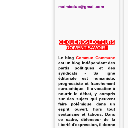
m
oimicdup@gmail.com
CE QUE NOS LECTEURS
DOIVENT SAVOIR :
Le blog
Commun Commune
est un blog indépendant des
partis politiques et des
syndicats - Sa ligne
éditoriale est humaniste,
progressiste et franchement
euro-critique. Il a vocation à
nourrir le débat, y compris
sur des sujets qui peuvent
faire polémique, dans un
esprit ouvert, hors tout
sectarisme et tabous. Dans
ce cadre, défenseur de la
liberté d'expression, il donne