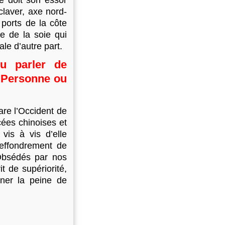
e doit son essor
claver, axe nord-
ports de la côte
e de la soie qui
le d’autre part.
du parler de
? Personne ou
re l’Occident de
cées chinoises et
vis à vis d’elle
’effondrement de
Obsédés par nos
t de supériorité,
ner la peine de