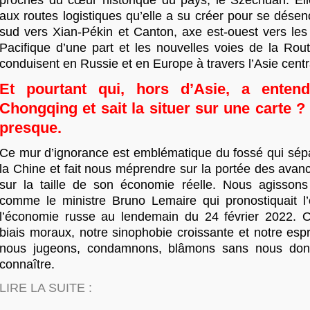
proches du cœur historique du pays, le Szechuan. Ell
aux routes logistiques qu’elle a su créer pour se désen
sud vers Xian-Pékin et Canton, axe est-ouest vers les 
Pacifique d’une part et les nouvelles voies de la Rout
conduisent en Russie et en Europe à travers l’Asie centra
Et pourtant qui, hors d’Asie, a enten
Chongqing et sait la situer sur une carte 
presque.
Ce mur d’ignorance est emblématique du fossé qui sépa
la Chine et fait nous méprendre sur la portée des avan
sur la taille de son économie réelle. Nous agissons 
comme le ministre Bruno Lemaire qui pronostiquait l
l’économie russe au lendemain du 24 février 2022. 
biais moraux, notre sinophobie croissante et notre espri
nous jugeons, condamnons, blâmons sans nous don
connaître.
LIRE LA SUITE :