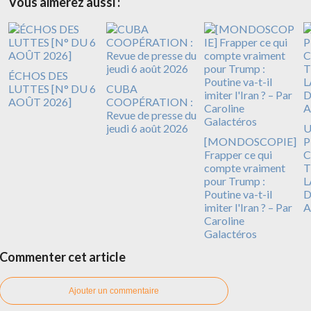
Vous aimerez aussi :
ÉCHOS DES
LUTTES [N° DU 6
CUBA
AOÛT 2026]
COOPÉRATION :
Revue de presse du
jeudi 6 août 2026
[MONDOSCOPIE]
P
Frapper ce qui
C
compte vraiment
T
pour Trump :
L
Poutine va-t-il
D
imiter l'Iran ? – Par
A
Caroline
Galactéros
Commenter cet article
Ajouter un commentaire