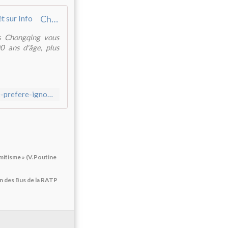
Chongqing, la ville-monde que le monde préfère ignorer - Arrêt sur Info
rs Chongqing vous
00 ans d'âge, plus
https://arretsurinfo.ch/chongqing-la-ville-monde-que-le-monde-prefere-ignorer/
émitisme » (V.Poutine
 des Bus de la RATP