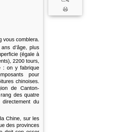
ng vous comblera.
 ans d’âge, plus
perficie (égale à
nts), 2200 tours,
e : on y fabrique
omposants pour
tures chinoises.
gion de Canton-
 rang des quatre
t directement du
a Chine, sur les
ue des provinces