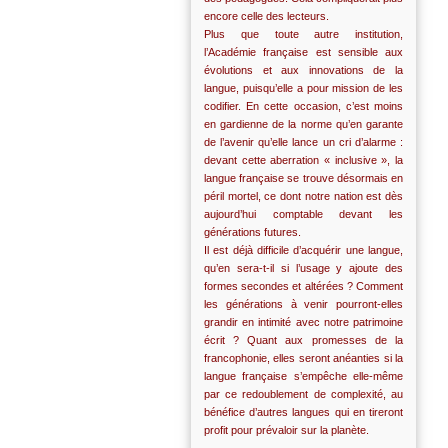
encore celle des lecteurs.
Plus que toute autre institution,
l’Académie française est sensible aux
évolutions et aux innovations de la
langue, puisqu’elle a pour mission de les
codifier. En cette occasion, c’est moins
en gardienne de la norme qu’en garante
de l’avenir qu’elle lance un cri d’alarme :
devant cette aberration « inclusive », la
langue française se trouve désormais en
péril mortel, ce dont notre nation est dès
aujourd’hui comptable devant les
générations futures.
Il est déjà difficile d’acquérir une langue,
qu’en sera-t-il si l’usage y ajoute des
formes secondes et altérées ? Comment
les générations à venir pourront-elles
grandir en intimité avec notre patrimoine
écrit ? Quant aux promesses de la
francophonie, elles seront anéanties si la
langue française s’empêche elle-même
par ce redoublement de complexité, au
bénéfice d’autres langues qui en tireront
profit pour prévaloir sur la planète.