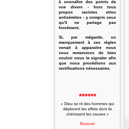
à connaître des points de
vue divers - hors tous
propos racistes et/ou
antisémites - y compris ceux
qu'il ne partage pas
forcément.
Si, par mégarde, un
manquement à ces règles
venait à apparaitre nous
vous remercions de bien
vouloir nous le signaler afin
que nous procédions aux
rectifications nécessaires.
******
« Dieu se rit des hommes qui
déplorent les effets dont ils
chérissent les causes »
Bossuet