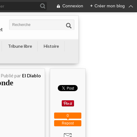
Connexion
+
Créer mon blog
et
Tribune libre
Histoire
Publié par
El Diablo
onde
0
Repost