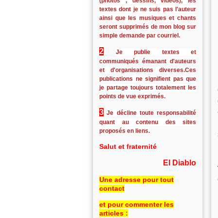
(photos , dessins, vidéos), les
textes dont je ne suis pas l'auteur
ainsi que les musiques et chants
seront supprimés de mon blog sur
simple demande par courriel.
2
Je publie textes et
communiqués émanant d'auteurs
et d'organisations diverses.Ces
publications ne signifient pas que
je partage toujours totalement les
points de vue exprimés.
3
Je décline toute responsabilité
quant au contenu des sites
proposés en liens.
Salut et fraternité
El Diablo
Une adresse pour tout
contact
et pour commenter les
articles :