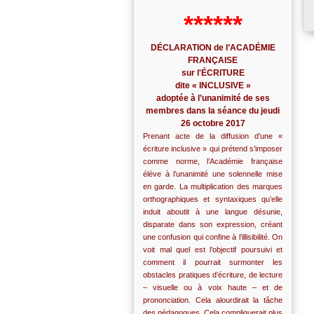
******
DÉCLARATION de l’ACADÉMIE
FRANÇAISE
sur l'ÉCRITURE
dite « INCLUSIVE »
adoptée à l’unanimité de ses
membres dans la séance du jeudi
26 octobre 2017
Prenant acte de la diffusion d’une «
écriture inclusive » qui prétend s’imposer
comme norme, l’Académie française
élève à l’unanimité une solennelle mise
en garde. La multiplication des marques
orthographiques et syntaxiques qu’elle
induit aboutit à une langue désunie,
disparate dans son expression, créant
une confusion qui confine à l’illisibilité. On
voit mal quel est l’objectif poursuivi et
comment il pourrait surmonter les
obstacles pratiques d’écriture, de lecture
– visuelle ou à voix haute – et de
prononciation. Cela alourdirait la tâche
des pédagogues. Cela compliquerait plus