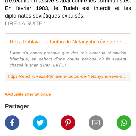
d’exécution massive s’abat contre les communistes.
En février 1983, le Tudeh est interdit et les
diplomates soviétiques expulsés.
LIRE LA SUITE :
Reza Pahlavi : le toutou de Netanyahu rêve de retourner en Iran en tant que nouveau Shah
L'iran n'a connu presque que des rois avant la révolution
islamique, en dehors d'une courte période où ils avaient
chassé le shah d'Iran. Le (...)
https://lepcf.fr/Reza-Pahlavi-le-toutou-de-Netanyahu-reve-de-retourner-en-Iran-en-tant-que
#Actualité internationale
Partager