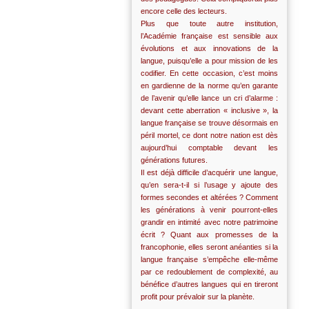
encore celle des lecteurs.
Plus que toute autre institution,
l’Académie française est sensible aux
évolutions et aux innovations de la
langue, puisqu’elle a pour mission de les
codifier. En cette occasion, c’est moins
en gardienne de la norme qu’en garante
de l’avenir qu’elle lance un cri d’alarme :
devant cette aberration « inclusive », la
langue française se trouve désormais en
péril mortel, ce dont notre nation est dès
aujourd’hui comptable devant les
générations futures.
Il est déjà difficile d’acquérir une langue,
qu’en sera-t-il si l’usage y ajoute des
formes secondes et altérées ? Comment
les générations à venir pourront-elles
grandir en intimité avec notre patrimoine
écrit ? Quant aux promesses de la
francophonie, elles seront anéanties si la
langue française s’empêche elle-même
par ce redoublement de complexité, au
bénéfice d’autres langues qui en tireront
profit pour prévaloir sur la planète.