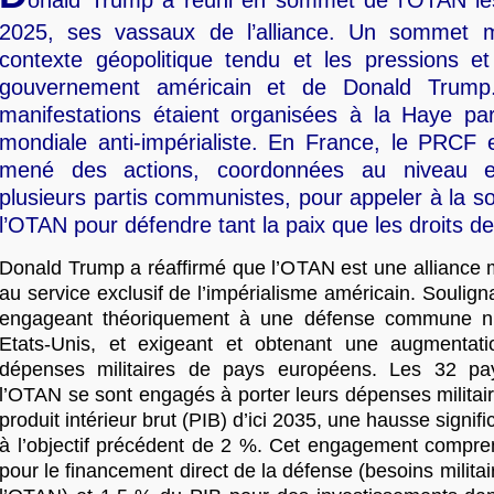
onald Trump a réuni en sommet de l’OTAN les
2025, ses vassaux de l’alliance. Un sommet 
contexte géopolitique tendu et les pressions e
gouvernement américain et de Donald Trump
manifestations étaient organisées à la Haye par
mondiale anti-impérialiste. En France, le PRCF 
mené des actions, coordonnées au niveau 
plusieurs partis communistes, pour appeler à la so
l’OTAN pour défendre tant la paix que les droits des
Donald Trump a réaffirmé que l’OTAN est une alliance mi
au service exclusif de l’impérialisme américain. Souligna
engageant théoriquement à une défense commune n
Etats-Unis, et exigeant et obtenant une augmentat
dépenses militaires de pays européens. Les 32 p
l’OTAN se sont engagés à porter leurs dépenses militai
produit intérieur brut (PIB) d’ici 2035, une hausse signifi
à l’objectif précédent de 2 %. Cet engagement compr
pour le financement direct de la défense (besoins militai