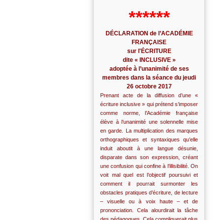
******
DÉCLARATION de l’ACADÉMIE
FRANÇAISE
sur l'ÉCRITURE
dite « INCLUSIVE »
adoptée à l’unanimité de ses
membres dans la séance du jeudi
26 octobre 2017
Prenant acte de la diffusion d’une «
écriture inclusive » qui prétend s’imposer
comme norme, l’Académie française
élève à l’unanimité une solennelle mise
en garde. La multiplication des marques
orthographiques et syntaxiques qu’elle
induit aboutit à une langue désunie,
disparate dans son expression, créant
une confusion qui confine à l’illisibilité. On
voit mal quel est l’objectif poursuivi et
comment il pourrait surmonter les
obstacles pratiques d’écriture, de lecture
– visuelle ou à voix haute – et de
prononciation. Cela alourdirait la tâche
des pédagogues. Cela compliquerait plus