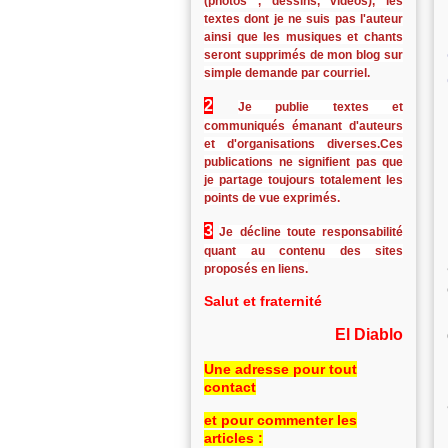
(photos , dessins, vidéos), les
textes dont je ne suis pas l'auteur
ainsi que les musiques et chants
seront supprimés de mon blog sur
simple demande par courriel.
2
Je publie textes et
communiqués émanant d'auteurs
et d'organisations diverses.Ces
publications ne signifient pas que
je partage toujours totalement les
points de vue exprimés.
3
Je décline toute responsabilité
quant au contenu des sites
proposés en liens.
Salut et fraternité
El Diablo
Une adresse pour tout
contact
et pour commenter les
articles :