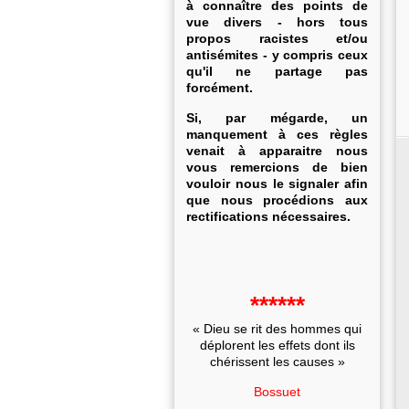
à connaître des points de
vue divers - hors tous
propos racistes et/ou
antisémites - y compris ceux
qu'il ne partage pas
forcément.
Si, par mégarde, un
manquement à ces règles
venait à apparaitre nous
vous remercions de bien
vouloir nous le signaler afin
que nous procédions aux
rectifications nécessaires.
******
« Dieu se rit des hommes qui
déplorent les effets dont ils
chérissent les causes »
Bossuet