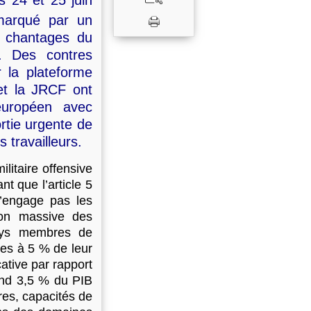
 24 et 25 juin
marqué par un
t chantages du
. Des contres
 la plateforme
et la JRCF ont
européen avec
rtie urgente de
 travailleurs.
litaire offensive
nt que l’article 5
’engage pas les
ion massive des
ays membres de
res à 5 % de leur
cative par rapport
end 3,5 % du PIB
res, capacités de