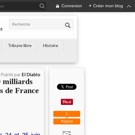
Connexion
+
Créer mon blog
et
Tribune libre
Histoire
Publié par
El Diablo
 milliards
rs de France
1
Repost