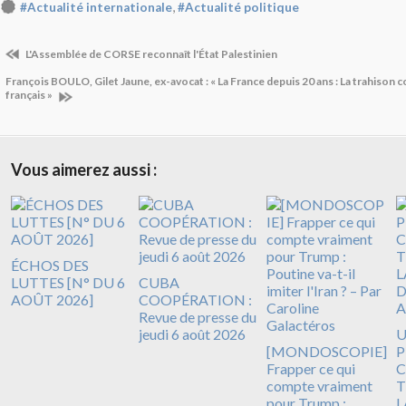
,
#Actualité internationale
#Actualité politique
L'Assemblée de CORSE reconnaît l'État Palestinien
François BOULO, Gilet Jaune, ex-avocat : « La France depuis 20 ans : La trahison 
français »
Vous aimerez aussi :
ÉCHOS DES
LUTTES [N° DU 6
CUBA
AOÛT 2026]
COOPÉRATION :
Revue de presse du
jeudi 6 août 2026
[MONDOSCOPIE]
P
Frapper ce qui
C
compte vraiment
T
pour Trump :
L