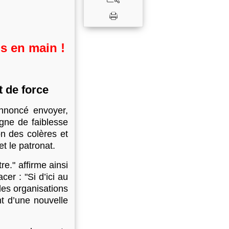
s en main !
t de force
annoncé envoyer,
igne de faiblesse
on des colères et
t le patronat.
e." affirme ainsi
er : "Si d’ici au
les organisations
t d’une nouvelle