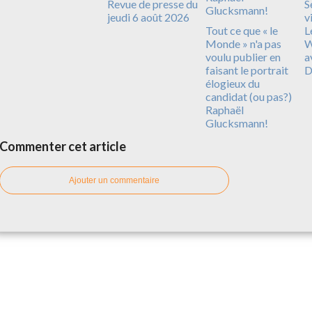
Revue de presse du
S
jeudi 6 août 2026
v
Tout ce que « le
L
Monde » n'a pas
W
voulu publier en
a
faisant le portrait
D
élogieux du
candidat (ou pas?)
Raphaël
Glucksmann!
Commenter cet article
Ajouter un commentaire