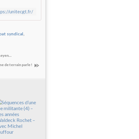
ps://unitecgt.fr/
,
at syndical
 Leyen…
 de terrain parle !