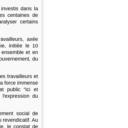
investis dans la
es centaines de
ralyser certains
vailleurs, axée
e, initiée le 10
s ensemble et en
gouvernement, du
es travailleurs et
e la force immense
t public "ici et
 l'expression du
ement social de
 revendicatif. Au
e, le constat de