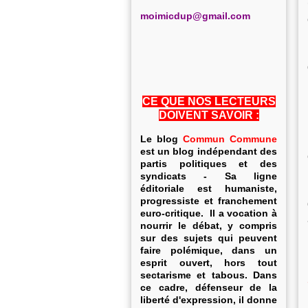
m
oimicdup@gmail.com
CE QUE NOS LECTEURS
DOIVENT SAVOIR :
Le blog
Commun Commune
est un blog indépendant des
partis politiques et des
syndicats - Sa ligne
éditoriale est humaniste,
progressiste et franchement
euro-critique. Il a vocation à
nourrir le débat, y compris
sur des sujets qui peuvent
faire polémique, dans un
esprit ouvert, hors tout
sectarisme et tabous. Dans
ce cadre, défenseur de la
liberté d'expression, il donne