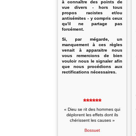
à connaître des points de
vue divers - hors tous
propos racistes et/ou
antisémites - y compris ceux
qu'il ne partage pas
forcément.
Si, par mégarde, un
manquement à ces règles
venait à apparaitre nous
vous remercions de bien
vouloir nous le signaler afin
que nous procédions aux
rectifications nécessaires.
******
« Dieu se rit des hommes qui
déplorent les effets dont ils
chérissent les causes »
Bossuet