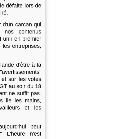
e défaite lors de
iré.
r d'un carcan qui
et nos contenus
st unir en premier
s les entreprises,
ande d'être à la
 "avertissements"
et sur les votes
GT au soir du 18
t ne suffit pas.
us lie les mains,
illeurs et les
jourd'hui peut
" L'heure n'est