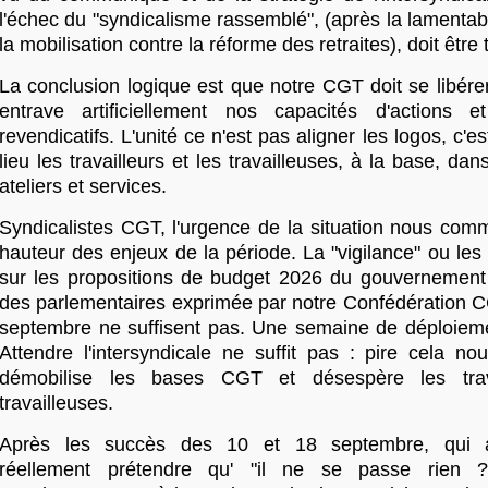
l'échec du "syndicalisme rassemblé", (après la lamentabl
la mobilisation contre la réforme des retraites), doit être t
La conclusion logique est que notre CGT doit se libére
entrave artificiellement nos capacités d'actions 
revendicatifs. L'unité ce n'est pas aligner les logos, c'e
lieu les travailleurs et les travailleuses, à la base, dan
ateliers et services.
Syndicalistes CGT, l'urgence de la situation nous comm
hauteur des enjeux de la période. La "vigilance" ou les
sur les propositions de budget 2026 du gouvernement 
des parlementaires exprimée par notre Confédération C
septembre ne suffisent pas. Une semaine de déploiemen
Attendre l'intersyndicale ne suffit pas : pire cela no
démobilise les bases CGT et désespère les trava
travailleuses.
Après les succès des 10 et 18 septembre, qui au
réellement prétendre qu' "il ne se passe rien ?