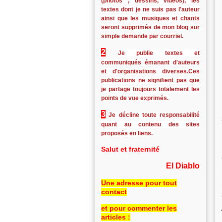
(photos , dessins, vidéos), les
textes dont je ne suis pas l'auteur
ainsi que les musiques et chants
seront supprimés de mon blog sur
simple demande par courriel.
2
Je publie textes et
communiqués émanant d'auteurs
et d'organisations diverses.Ces
publications ne signifient pas que
je partage toujours totalement les
points de vue exprimés.
3
Je décline toute responsabilité
quant au contenu des sites
proposés en liens.
Salut et fraternité
El Diablo
Une adresse pour tout
contact
et pour commenter les
articles :