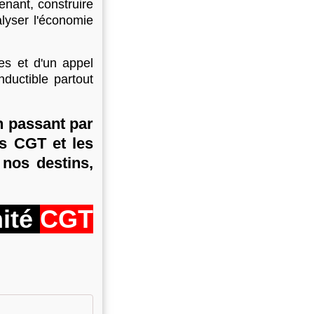
tenant, construire
lyser l'économie
es et d'un appel
nductible partout
n passant par
s CGT et les
 nos destins,
ité
CGT