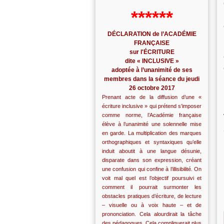
******
DÉCLARATION de l’ACADÉMIE
FRANÇAISE
sur l'ÉCRITURE
dite « INCLUSIVE »
adoptée à l’unanimité de ses
membres dans la séance du jeudi
26 octobre 2017
Prenant acte de la diffusion d’une «
écriture inclusive » qui prétend s’imposer
comme norme, l’Académie française
élève à l’unanimité une solennelle mise
en garde. La multiplication des marques
orthographiques et syntaxiques qu’elle
induit aboutit à une langue désunie,
disparate dans son expression, créant
une confusion qui confine à l’illisibilité. On
voit mal quel est l’objectif poursuivi et
comment il pourrait surmonter les
obstacles pratiques d’écriture, de lecture
– visuelle ou à voix haute – et de
prononciation. Cela alourdirait la tâche
des pédagogues. Cela compliquerait plus