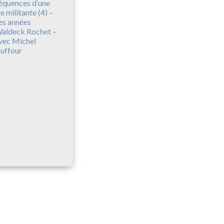
équences d’une
ie militante (4) –
es années
aldeck Rochet –
vec Michel
uffour