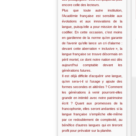
encore celle des lecteurs.
Plus que toute autre institution,
l’Académie française est sensible aux
évolutions et aux innovations de la
langue, puisqu’elle a pour mission de les
codifier. En cette occasion, c’est moins
en gardienne de la norme qu’en garante
de l’avenir qu’elle lance un cri d’alarme :
devant cette aberration « inclusive », la
langue française se trouve désormais en
péril mortel, ce dont notre nation est dès
aujourd’hui comptable devant les
générations futures.
Il est déjà difficile d’acquérir une langue,
qu’en sera-t-il si l’usage y ajoute des
formes secondes et altérées ? Comment
les générations à venir pourront-elles
grandir en intimité avec notre patrimoine
écrit ? Quant aux promesses de la
francophonie, elles seront anéanties si la
langue française s’empêche elle-même
par ce redoublement de complexité, au
bénéfice d’autres langues qui en tireront
profit pour prévaloir sur la planète.