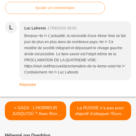
Ajouter un commentaire
L
Luc Laforets
17/09/2025 08:00
Bonjour.<br /> L'actualité, la nécessité d'une 4ème Voie se fait
jour de plus en plus dans de nombreux pays.<br /> Ce
modèle de société intégrant et dépassant le clivage gauche
droite est possible. Le faire savoir est l'objet même de la
PROCLAMATION DE LA QUATRIEME VOIE :
https://via4.net/fr/accueil/proclamation-de-la-4eme-voie/<br />
Cordialement.<br /> Luc Laforets
Répondre
< GAZA : L’HORREUR
La RUSSIE n'a pas pour
JUSQU’OÙ ? Avec Rony
objectif d'attaquer l'Europe
Brauman
[OPINION] >
Hébergé par Overblog