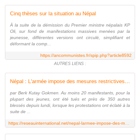
Cinq thèses sur la situation au Népal
À la suite de la démission du Premier ministre népalais KP
Oli, sur fond de manifestations massives menées par la
jeunesse, différentes versions ont circulé, simplifiant et
déformant la comp...
https://ancommunistes.fr/spip.php?article8592
AUTRES LIENS :
Népal : L'armée impose des mesures restrictives après la chute du gouvernement sous la pression des manifestants - Réseau International
par Berk Kutay Gokmen. Au moins 20 manifestants, pour la
plupart des jeunes, ont été tués et près de 350 autres
blessés depuis lundi, lorsque les protestations ont éclaté à la
suite de ...
https://reseauinternational.net/nepal-larmee-impose-des-mesures-restrictives-apres-la-chute-du-gouvernement-sous-la-pression-des-manifestants/