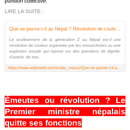
punition collective.
LIRE LA SUITE :
Que se passe-t-il au Népal ? Révolution de couleur ou colère populaire de la jeunesse ?
Le soulèvement de la génération Z au Népal est-il une
révolution de couleur organisée par les monarchistes ou une
explosion sociale qui repose sur des questions de dignité,
d'avenir, de trav...
https://www.editoweb.eu/nicolas_maury/Que-se-passe-t-il-au-Nepal-Revolution-de-couleur-ou-colere-populaire-de-la-jeunesse_a16626.html
Émeutes ou révolution ? Le
Premier ministre népalais
quitte ses fonctions