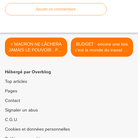
Ajouter un commentaire
< MACRON NE LÂCHERA
BUDGET : encore une fois
JAMAIS LE POUVOIR...PAR
c'est le monde du travail qui
LUI-MÊME – Un entretien
passe à la caisse ! >
avec Frédéric Lordon
Hébergé par Overblog
Top articles
Pages
Contact
Signaler un abus
C.G.U.
Cookies et données personnelles