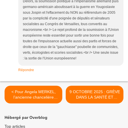
Delors, la soumission politique à l'impérialisme allemand puis
germano-américain aboutissant à la guerre en Yougoslavie
sous Jospin et l'effacement du NON au référendum de 2005
par la complicité d'une poignée de députés et sénateurs
socialistes au Congrès de Versailles, tous convertis au
macronisme.<br /> Le rejet profond de la soumission à l'Union
européenne reste essentiel pour sortir une bonne fois pour
toutes de l'impuissance actuelle aussi des partis et forces de
droite que ceux de la "gauchiasse" poubelle de communistes,
verts, écologistes et scories socialistes.<br /> Une seule issue
: la sortie de l'Union européeenne!
Répondre
< Pour Angela MERKEL,
9 OCTOBRE 2025 : GRÈVE
l’ancienne chancelière
DANS LA SANTÉ ET
allemande, la POLOGNE et
L'ACTION SOCIALE >
les pays BALTES ont nourri
le conflit en UKRAINE
Hébergé par Overblog
Top articles