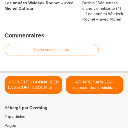
Les années Waldeck Rochet – avec
Michel Duffour
Commentaires
Ajouter un commentaire
< CONSTITUTIONNALISER
AFFAIRE SARKOZY :
LA SÉCURITÉ SOCIALE : la
respecter les juridictions
proposition de loi des
pour respecter l'État de
députés communistes
droit [Communiqué
commun] >
Hébergé par Overblog
Top articles
Pages