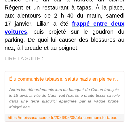
Régent et un restaurant à tapas. À la place,
aux alentours de 2 h 40 du matin, samedi
17 janvier, Lilian a été
frappé entre deux
voitures
, puis projeté sur le goudron du
parking. De quoi lui causer des blessures au
nez, à l’arcade et au poignet.
LIRE LA SUITE :
Élu communiste tabassé, saluts nazis en pleine rue, présence de Némésis... Comment l'extrême droite tisse sa toile à Caen
Après les débordements lors du banquet du Canon français,
le 18 avril, la ville de Caen voit l'extrême droite tisser sa toile
dans une terre jusqu'ici épargnée par la vague brune.
Malgré des...
https://moissacaucoeur.fr/2026/05/08/elu-communiste-tabasse-saluts-nazis-en-pleine-rue-presence-de-nemesis-comment-lextreme-droite-tisse-sa-toile-a-caen/