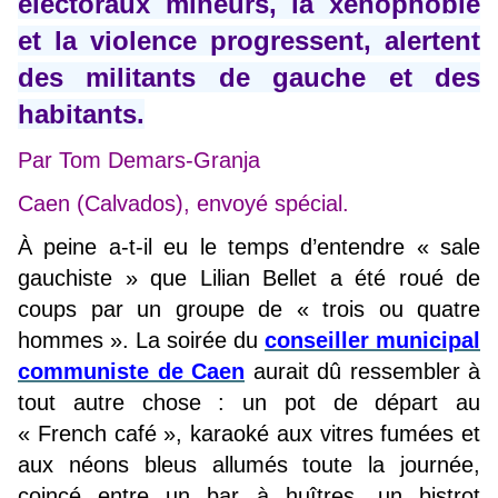
électoraux mineurs, la xénophobie
et la violence progressent, alertent
des militants de gauche et des
habitants.
Par Tom Demars-Granja
Caen (Calvados), envoyé spécial.
À peine a-t-il eu le temps d’entendre « sale
gauchiste » que Lilian Bellet a été roué de
coups par un groupe de « trois ou quatre
hommes ». La soirée du
conseiller municipal
communiste de Caen
aurait dû ressembler à
tout autre chose : un pot de départ au
« French café », karaoké aux vitres fumées et
aux néons bleus allumés toute la journée,
coincé entre un bar à huîtres, un bistrot