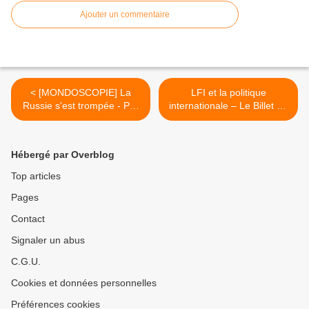
Ajouter un commentaire
< [MONDOSCOPIE] La
LFI et la politique
Russie s'est trompée - Par
internationale – Le Billet de
Caroline Galactéros
Bruno Guigue >
Hébergé par Overblog
Top articles
Pages
Contact
Signaler un abus
C.G.U.
Cookies et données personnelles
Préférences cookies