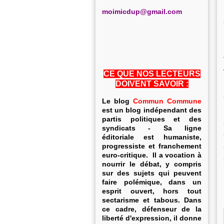
m
oimicdup@gmail.com
CE QUE NOS LECTEURS
DOIVENT SAVOIR :
Le blog
Commun Commune
est un blog indépendant des
partis politiques et des
syndicats - Sa ligne
éditoriale est humaniste,
progressiste et franchement
euro-critique. Il a vocation à
nourrir le débat, y compris
sur des sujets qui peuvent
faire polémique, dans un
esprit ouvert, hors tout
sectarisme et tabous. Dans
ce cadre, défenseur de la
liberté d'expression, il donne