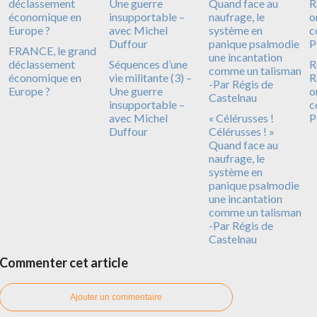
FRANCE, le grand
déclassement
Séquences d’une
R
économique en
vie militante (3) –
R
Europe ?
Une guerre
o
insupportable –
c
avec Michel
« Célérusses !
P
Duffour
Célérusses ! »
Quand face au
naufrage, le
système en
panique psalmodie
une incantation
comme un talisman
-Par Régis de
Castelnau
Commenter cet article
Ajouter un commentaire