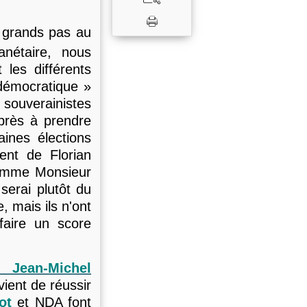
 à grands pas au
anétaire, nous
les différents
 démocratique »
 souverainistes
près à prendre
ines élections
nt de Florian
 comme Monsieur
serai plutôt du
, mais ils n'ont
faire un score
e Jean-Michel
vient de réussir
ot
et NDA font