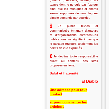
(photos , dessins, vidéos), les
textes dont je ne suis pas l'auteur
ainsi que les musiques et chants
seront supprimés de mon blog sur
simple demande par courriel.
2
Je publie textes et
communiqués émanant d'auteurs
et d'organisations diverses.Ces
publications ne signifient pas que
je partage toujours totalement les
points de vue exprimés.
3
Je décline toute responsabilité
quant au contenu des sites
proposés en liens.
Salut et fraternité
El Diablo
Une adresse pour tout
contact
et pour commenter les
articles :