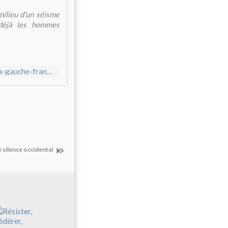
milieu d'un séisme
 déjà les hommes
https://lebondosage.over-blog.fr/2026/05/les-problemes-de-la-gauche-francaise.html
e silence occidental