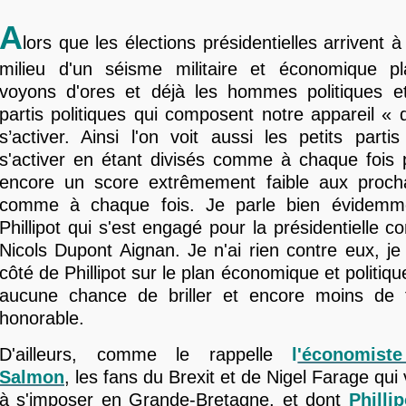
A
lors que les élections présidentielles arrivent
milieu d'un séisme militaire et économique pl
voyons d'ores et déjà les hommes politiques et 
partis politiques qui composent notre appareil «
s’activer. Ainsi l'on voit aussi les petits partis
s'activer en étant divisés comme à chaque fois 
encore un score extrêmement faible aux procha
comme à chaque fois. Je parle bien évidemme
Phillipot qui s'est engagé pour la présidentielle
Nicols Dupont Aignan. Je n'ai rien contre eux, je 
côté de Phillipot sur le plan économique et politique
aucune chance de briller et encore moins de 
honorable.
D'ailleurs, comme le rappelle
l
'économist
Salmon
, les fans du Brexit et de Nigel Farage qui 
à s'imposer en Grande-Bretagne, et dont
Phillip