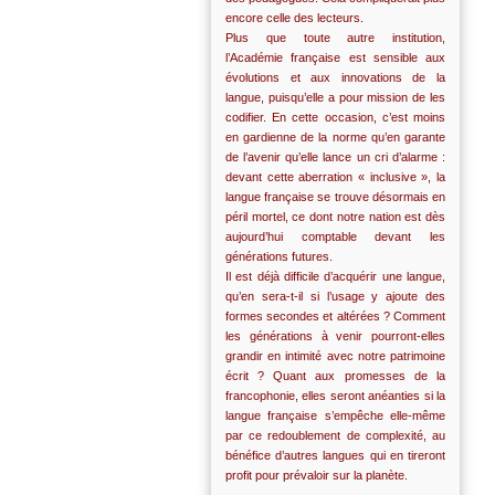
encore celle des lecteurs.
Plus que toute autre institution,
l’Académie française est sensible aux
évolutions et aux innovations de la
langue, puisqu’elle a pour mission de les
codifier. En cette occasion, c’est moins
en gardienne de la norme qu’en garante
de l’avenir qu’elle lance un cri d’alarme :
devant cette aberration « inclusive », la
langue française se trouve désormais en
péril mortel, ce dont notre nation est dès
aujourd’hui comptable devant les
générations futures.
Il est déjà difficile d’acquérir une langue,
qu’en sera-t-il si l’usage y ajoute des
formes secondes et altérées ? Comment
les générations à venir pourront-elles
grandir en intimité avec notre patrimoine
écrit ? Quant aux promesses de la
francophonie, elles seront anéanties si la
langue française s’empêche elle-même
par ce redoublement de complexité, au
bénéfice d’autres langues qui en tireront
profit pour prévaloir sur la planète.