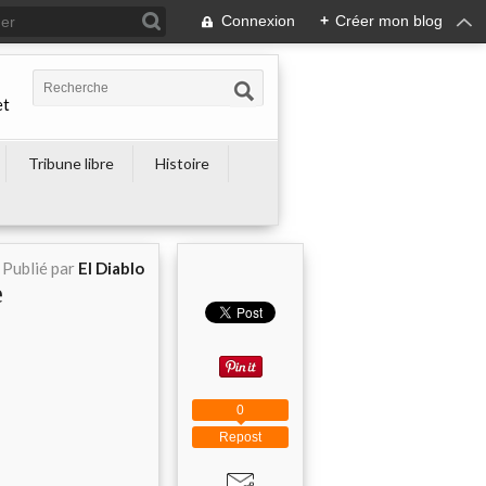
Connexion
+
Créer mon blog
et
Tribune libre
Histoire
Publié par
El Diablo
e
0
Repost