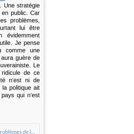
e. Une stratégie
 en public. Car
mes problèmes,
rtant lui être
en évidemment
utile. Je pense
çu comme une
'y aura guère de
uverainiste. Le
ridicule de ce
té n'est ni de
la politique ait
 pays qui n'est
Les problèmes de la gauche française - Le Bondosage