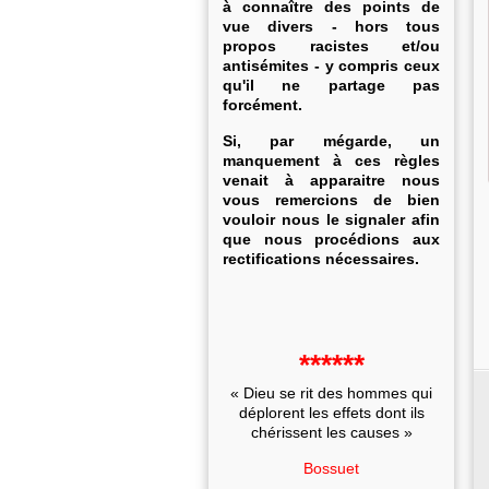
à connaître des points de
vue divers - hors tous
propos racistes et/ou
antisémites - y compris ceux
qu'il ne partage pas
forcément.
Si, par mégarde, un
manquement à ces règles
venait à apparaitre nous
vous remercions de bien
vouloir nous le signaler afin
que nous procédions aux
rectifications nécessaires.
******
« Dieu se rit des hommes qui
déplorent les effets dont ils
chérissent les causes »
Bossuet