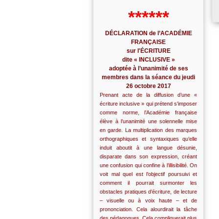
******
DÉCLARATION de l’ACADÉMIE
FRANÇAISE
sur l'ÉCRITURE
dite « INCLUSIVE »
adoptée à l’unanimité de ses
membres dans la séance du jeudi
26 octobre 2017
Prenant acte de la diffusion d’une «
écriture inclusive » qui prétend s’imposer
comme norme, l’Académie française
élève à l’unanimité une solennelle mise
en garde. La multiplication des marques
orthographiques et syntaxiques qu’elle
induit aboutit à une langue désunie,
disparate dans son expression, créant
une confusion qui confine à l’illisibilité. On
voit mal quel est l’objectif poursuivi et
comment il pourrait surmonter les
obstacles pratiques d’écriture, de lecture
– visuelle ou à voix haute – et de
prononciation. Cela alourdirait la tâche
des pédagogues. Cela compliquerait plus