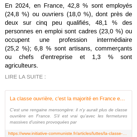
En 2024, en France, 42,8 % sont employés
(24,8 %) ou ouvriers (18,0 %), dont près de
deux sur cinq peu qualifiés, 48,1 % des
personnes en emploi sont cadres (23,0 %) ou
occupent une profession intermédiaire
(25,2 %); 6,8 % sont artisans, commerçants
ou chefs d’entreprise et 1,3 % sont
agriculteurs.
LIRE LA SUITE :
La classe ouvrière, c'est la majorité en France en 2026, la clé de la présidentielle 2027. La preuve en chiffres [Enquête - partie I] - INITIATIVE COMMUNISTE
C'est une rengaine mensongère: il n'y aurait plus de classe
ouvrière en France. S'il est vrai qu'avec les fermetures
massives d'usines provoquées par
https://www.initiative-communiste.fr/articles/luttes/la-classe-ouvriere-cest-la-majorite-en-france-en-2026-la-cle-de-la-presidentielle-2027-la-preuve-en-chiffres/