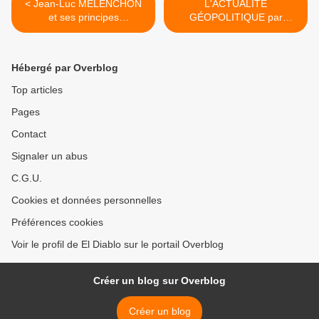
< Jean-Luc MÉLENCHON
L'ACTUALITÉ
et ses principes
GÉOPOLITIQUE par
économiques faussement «
Caroline GALACTÉROS :
révolutionnaires »
ORMUZ - LIBAN -
EUROPE/RUSSIE >
Hébergé par Overblog
Top articles
Pages
Contact
Signaler un abus
C.G.U.
Cookies et données personnelles
Préférences cookies
Voir le profil de El Diablo sur le portail Overblog
Créer un blog sur Overblog
Créer un blog