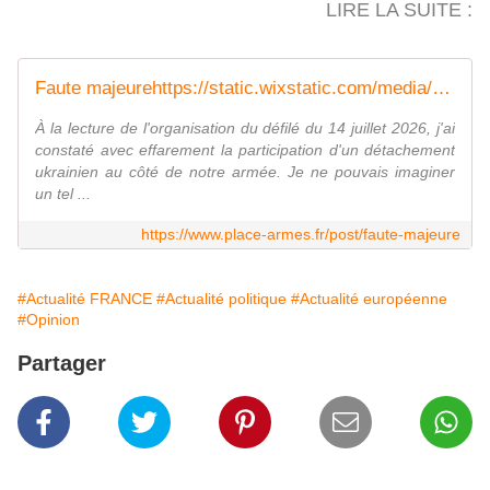
LIRE LA SUITE :
Faute majeurehttps://static.wixstatic.com/media/87b904_5fabadcd22ff49218eabd94143a6a3d0~mv2.jpg/v1/fill/w_451,h_600,al_c,lg_1,q_80/87b904_5fabadcd22ff49218eabd94143a6a3d0~mv2.jpg
À la lecture de l'organisation du défilé du 14 juillet 2026, j'ai
constaté avec effarement la participation d'un détachement
ukrainien au côté de notre armée. Je ne pouvais imaginer
un tel ...
https://www.place-armes.fr/post/faute-majeure
#Actualité FRANCE
#Actualité politique
#Actualité européenne
#Opinion
Partager