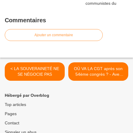
Commentaires
Ajouter un commentaire
< LA SOUVERAINETÉ NE
OÙ VA LA CGT après son
SE NÉGOCIE PAS
54ème congrès ? - Avec
Jean-Pierre Page, Axel
Persson, Suzy Lemoine et
Christophe Farinet >
Hébergé par Overblog
Top articles
Pages
Contact
Signaler un abus