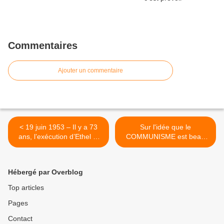
Commentaires
Ajouter un commentaire
< 19 juin 1953 – Il y a 73
Sur l'idée que le
ans, l’exécution d’Ethel et
COMMUNISME est beau
Julius ROSENBERG
sur le papier et effroyable
en pratique – Par Gilles
Questiaux >
Hébergé par Overblog
Top articles
Pages
Contact