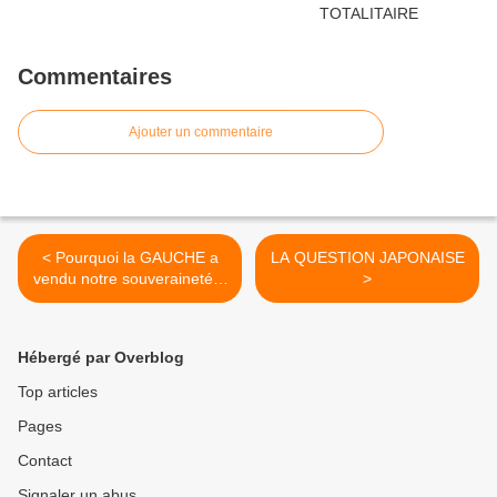
Commentaires
Ajouter un commentaire
< Pourquoi la GAUCHE a
LA QUESTION JAPONAISE
vendu notre souveraineté à
>
l'UNION EUROPÉENNE –
[Alexis Poulin / Georges
Renard Kuzmanovic]
Hébergé par Overblog
Top articles
Pages
Contact
Signaler un abus