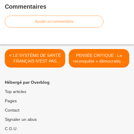
Commentaires
Ajouter un commentaire
< LE SYSTÈME DE SANTÉ
PENSÉE CRITIQUE : La
FRANÇAIS N’EST PAS
reconquête « démocratique
EXCEPTIONNELLEMENT
» de l’Amérique latine >
GÉNÉREUX – Le Billet du
Docteur Christophe
Hébergé par Overblog
Prudhomme
Top articles
Pages
Contact
Signaler un abus
C.G.U.