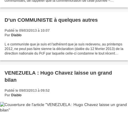
communistes, de rappeler que la commémoration de cette journée –
proposée il y a 103 années de cela par...
D’un COMMUNISTE à quelques autres
Publié le 09/03/2013 à 10:07
Par
Diablo
L e communiste que je suis et l'adhérent que je suis redevenu, au printemps
2012, ne peut pas faire sienne la déclaration (datée du 12 février 2013) de la
direction nationale du PcF par laquelle celle-ci condamne le tout récent
essai nucléaire auquel...
VENEZUELA : Hugo Chavez laisse un grand
bilan
Publié le 09/03/2013 à 09:52
Par
Diablo