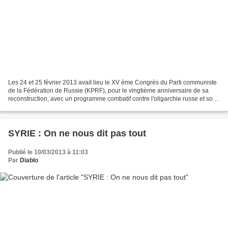
Les 24 et 25 février 2013 avait lieu le XV ème Congrès du Parti communiste
de la Fédération de Russie (KPRF), pour le vingtième anniversaire de sa
reconstruction, avec un programme combatif contre l'oligarchie russe et son
régime autoritaire, à partir...
SYRIE : On ne nous dit pas tout
Publié le 10/03/2013 à 11:03
Par
Diablo