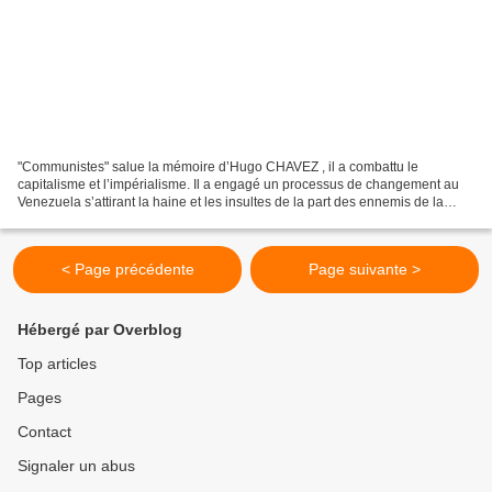
"Communistes" salue la mémoire d’Hugo CHAVEZ , il a combattu le
capitalisme et l’impérialisme. Il a engagé un processus de changement au
Venezuela s’attirant la haine et les insultes de la part des ennemis de la
"Révolution bolivarienne", du monde capitaliste,...
< Page précédente
Page suivante >
Hébergé par Overblog
Top articles
Pages
Contact
Signaler un abus