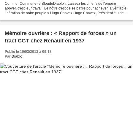
CommunCommune-le BlogdeDiablo « Laissez les chiens de l'empire
aboyer, c'est leur travail. Le nôtre c'est de se battre pour achever la véritable
libération de notre peuple » Hugo Chavez Hugo Chavez, Président élu de la
République bolivarienne du Vénézuéla...
Mémoire ouvrière : « Rapport de forces » un
tract CGT chez Renault en 1937
Publié le 10/03/2013 à 09:13
Par
Diablo