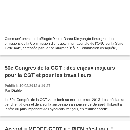
CommunCommune-LeBlogdeDiablo Bahar Kimyongür témoigne : Les
omissions de la Commission d’enquête internationale de l’ONU sur la Syrie
Cette note, adressée par Bahar Kimyongür à la Commission d’enquête,
constitue le fragment d’une critique globale du rapport...
50e Congrès de la CGT : des enjeux majeurs
pour la CGT et pour les travailleurs
Publié le 10/03/2013 à 10:37
Par
Diablo
Le 50e Congrès de la CGT va se tenir au mois de mars 2013. Les médias se
penchent d’ores et déjà sur la succession annoncée de Bernard Thibault à
la tête du plus important des syndicats français, en réduisant cette
succession à un problème de personnes...
Accord « MEDEF-CFDT » : RIEN n’est joué !