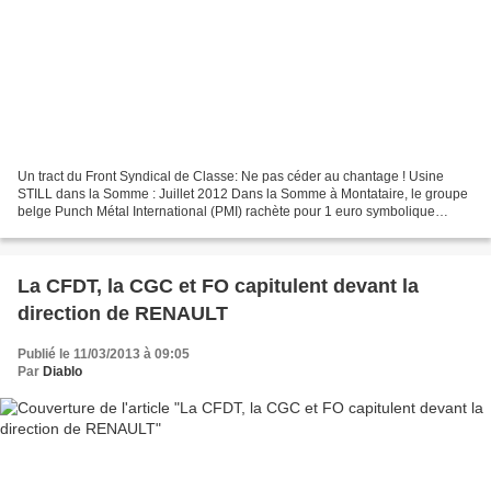
Un tract du Front Syndical de Classe: Ne pas céder au chantage ! Usine
STILL dans la Somme : Juillet 2012 Dans la Somme à Montataire, le groupe
belge Punch Métal International (PMI) rachète pour 1 euro symbolique
l’usine Still de chariots élévateurs (alors...
La CFDT, la CGC et FO capitulent devant la
direction de RENAULT
Publié le 11/03/2013 à 09:05
Par
Diablo