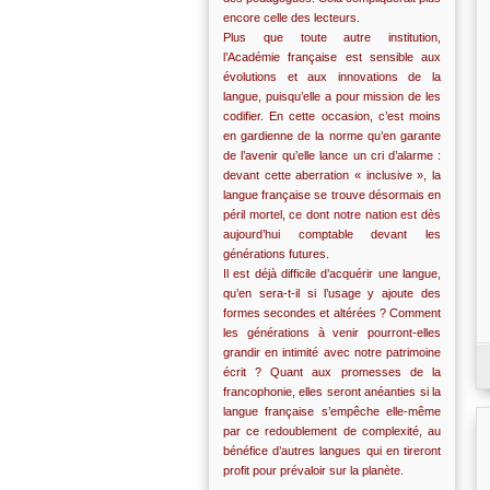
encore celle des lecteurs.
Plus que toute autre institution,
l’Académie française est sensible aux
évolutions et aux innovations de la
langue, puisqu’elle a pour mission de les
codifier. En cette occasion, c’est moins
en gardienne de la norme qu’en garante
de l’avenir qu’elle lance un cri d’alarme :
devant cette aberration « inclusive », la
langue française se trouve désormais en
péril mortel, ce dont notre nation est dès
aujourd’hui comptable devant les
générations futures.
Il est déjà difficile d’acquérir une langue,
qu’en sera-t-il si l’usage y ajoute des
formes secondes et altérées ? Comment
les générations à venir pourront-elles
grandir en intimité avec notre patrimoine
écrit ? Quant aux promesses de la
francophonie, elles seront anéanties si la
langue française s’empêche elle-même
par ce redoublement de complexité, au
bénéfice d’autres langues qui en tireront
profit pour prévaloir sur la planète.