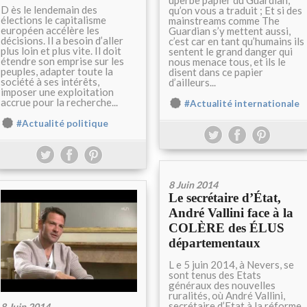
uperbe papier du Guardian,
D ès le lendemain des
qu’on vous a traduit ; Et si des
élections le capitalisme
mainstreams comme The
européen accélère les
Guardian s’y mettent aussi,
décisions. Il a besoin d’aller
c’est car en tant qu’humains ils
plus loin et plus vite. Il doit
sentent le grand danger qui
étendre son emprise sur les
nous menace tous, et ils le
peuples, adapter toute la
disent dans ce papier
société à ses intérêts,
d’ailleurs...
imposer une exploitation
accrue pour la recherche...
#Actualité internationale
#Actualité politique
8 Juin 2014
Le secrétaire d’État,
André Vallini face à la
COLÈRE des ÉLUS
départementaux
L e 5 juin 2014, à Nevers, se
sont tenus des Etats
généraux des nouvelles
ruralités, où André Vallini,
secrétaire d’Etat à la réforme
8 Juin 2014