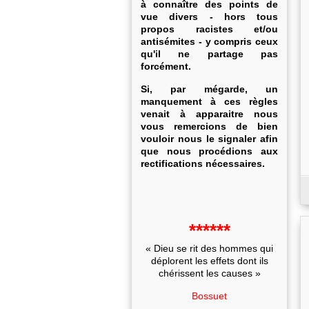
à connaître des points de
vue divers - hors tous
propos racistes et/ou
antisémites - y compris ceux
qu'il ne partage pas
forcément.
Si, par mégarde, un
manquement à ces règles
venait à apparaitre nous
vous remercions de bien
vouloir nous le signaler afin
que nous procédions aux
rectifications nécessaires.
******
« Dieu se rit des hommes qui
déplorent les effets dont ils
chérissent les causes »
Bossuet