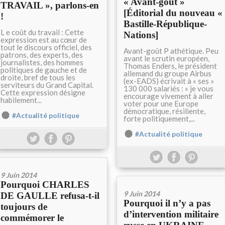
« Avant-goût »
TRAVAIL », parlons-en
[Éditorial du nouveau «
!
Bastille-République-
L e coût du travail : Cette
Nations]
expression est au cœur de
tout le discours officiel, des
Avant-goût P athétique. Peu
patrons, des experts, des
avant le scrutin européen,
journalistes, des hommes
Thomas Enders, le président
politiques de gauche et de
allemand du groupe Airbus
droite, bref de tous les
(ex-EADS) écrivait à « ses »
serviteurs du Grand Capital.
130 000 salariés : « je vous
Cette expression désigne
encourage vivement à aller
habilement...
voter pour une Europe
démocratique, résiliente,
#Actualité politique
forte politiquement,...
#Actualité politique
9 Juin 2014
Pourquoi CHARLES
9 Juin 2014
DE GAULLE refusa-t-il
Pourquoi il n’y a pas
toujours de
d’intervention militaire
commémorer le