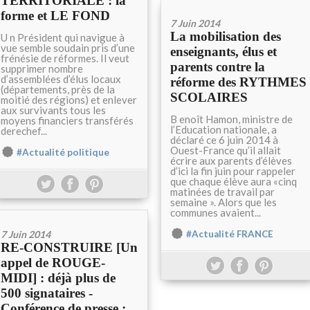
TERRITORIALE : la
forme et LE FOND
7 Juin 2014
La mobilisation des
U n Président qui navigue à
vue semble soudain pris d’une
enseignants, élus et
frénésie de réformes. Il veut
parents contre la
supprimer nombre
d’assemblées d’élus locaux
réforme des RYTHMES
(départements, près de la
SCOLAIRES
moitié des régions) et enlever
aux survivants tous les
B enoît Hamon, ministre de
moyens financiers transférés
l’Education nationale, a
derechef...
déclaré ce 6 juin 2014 à
Ouest-France qu’il allait
#Actualité politique
écrire aux parents d’élèves
d’ici la fin juin pour rappeler
que chaque élève aura «cinq
matinées de travail par
semaine ». Alors que les
communes avaient...
7 Juin 2014
#Actualité FRANCE
RE-CONSTRUIRE [Un
appel de ROUGE-
MIDI] : déjà plus de
500 signataires -
Conférence de presse :