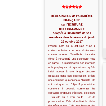
******
DÉCLARATION de l’ACADÉMIE
FRANÇAISE
sur l'ÉCRITURE
dite « INCLUSIVE »
adoptée à l’unanimité de ses
membres dans la séance du jeudi
26 octobre 2017
Prenant acte de la diffusion d’une «
écriture inclusive » qui prétend s’imposer
comme norme, l’Académie française
élève à l’unanimité une solennelle mise
en garde. La multiplication des marques
orthographiques et syntaxiques qu’elle
induit aboutit à une langue désunie,
disparate dans son expression, créant
une confusion qui confine à l’illisibilité. On
voit mal quel est l’objectif poursuivi et
comment il pourrait surmonter les
obstacles pratiques d’écriture, de lecture
– visuelle ou à voix haute – et de
prononciation. Cela alourdirait la tâche
des pédagogues. Cela compliquerait plus