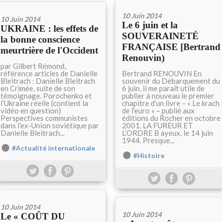
10 Juin 2014
10 Juin 2014
Le 6 juin et la
UKRAINE : les effets de
SOUVERAINETÉ
la bonne conscience
FRANÇAISE [Bertrand
meurtrière de l'Occident
Renouvin)
par Gilbert Rémond,
référence articles de Danielle
Bertrand RENOUVIN En
Bleitrach : Danielle Bleitrach
souvenir du Débarquement du
en Crimée, suite de son
6 juin, il me paraît utile de
témoignage. Porochenko et
publier à nouveau le premier
l’Ukraine réelle (contient la
chapitre d’un livre – « Le krach
vidéo en question)
de l’euro » – publié aux
Perspectives communistes
éditions du Rocher en octobre
dans l’ex-Union soviétique par
2001. LA FUREUR ET
Danielle Bleitrach...
L’ORDRE B ayeux, le 14 juin
1944. Presque...
#Actualité internationale
#Histoire
10 Juin 2014
10 Juin 2014
Le « COÛT DU