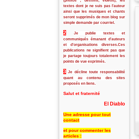
(photos , dessins, vidéos), les
textes dont je ne suis pas l'auteur
ainsi que les musiques et chants
seront supprimés de mon blog sur
simple demande par courriel.
2
Je publie textes et
communiqués émanant d'auteurs
et d'organisations diverses.Ces
publications ne signifient pas que
je partage toujours totalement les
points de vue exprimés.
3
Je décline toute responsabilité
quant au contenu des sites
proposés en liens.
Salut et fraternité
El Diablo
Une adresse pour tout
contact
et pour commenter les
articles :