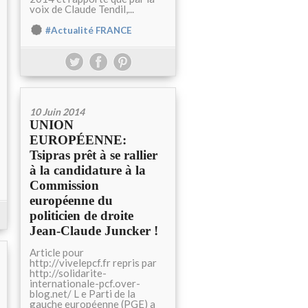
voix de Claude Tendil,...
#Actualité FRANCE
10 Juin 2014
UNION
EUROPÉENNE:
Tsipras prêt à se rallier
à la candidature à la
Commission
européenne du
politicien de droite
Jean-Claude Juncker !
Article pour
http://vivelepcf.fr repris par
http://solidarite-
internationale-pcf.over-
blog.net/ L e Parti de la
gauche européenne (PGE) a