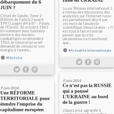
russe en UKRAINE
débarquement du 6
JUIN ?
Lu sur Réseau international: L
e niveau des discussions des
C’était de Gaulle, Tome 2
analystes sur l’Internet russe
(Édition de Fallois Fayard
est parfaitement décrit par
1997), pages 84 à 87 - Palais
ces mots de l’analyste
de l’Élysée, 30 octobre 1963
scientifique Simon Uralov : « Il
En nommant Jean Sainteny
est tout à fait erroné de
ministre des Anciens
penser que la crise
combattants en décembre
ukrainienne n’a transformé
1962, le Général lui avait
que...
demandé de consacrer son
énergie à l’année...
#Actualité internationale
#Histoire
9 Juin 2014
Ce n’est pas la RUSSIE
9 Juin 2014
qui a poussé
Une RÉFORME
L’UKRAINE au bord
TERRITORIALE pour
de la guerre !
étendre l’emprise du
capitalisme européen
cliquez pour agrandir S