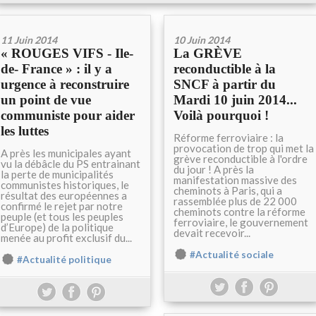
11 Juin 2014
10 Juin 2014
« ROUGES VIFS - Ile-
La GRÈVE
de- France » : il y a
reconductible à la
urgence à reconstruire
SNCF à partir du
un point de vue
Mardi 10 juin 2014...
communiste pour aider
Voilà pourquoi !
les luttes
Réforme ferroviaire : la
provocation de trop qui met la
A près les municipales ayant
grève reconductible à l'ordre
vu la débâcle du PS entrainant
du jour ! A près la
la perte de municipalités
manifestation massive des
communistes historiques, le
cheminots à Paris, qui a
résultat des européennes a
rassemblée plus de 22 000
confirmé le rejet par notre
cheminots contre la réforme
peuple (et tous les peuples
ferroviaire, le gouvernement
d’Europe) de la politique
devait recevoir...
menée au profit exclusif du...
#Actualité sociale
#Actualité politique