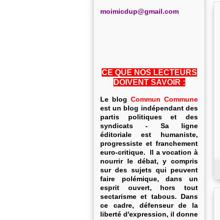
m
oimicdup@gmail.com
CE QUE NOS LECTEURS
DOIVENT SAVOIR :
Le blog
Commun Commune
est un blog indépendant des
partis politiques et des
syndicats - Sa ligne
éditoriale est humaniste,
progressiste et franchement
euro-critique. Il a vocation à
nourrir le débat, y compris
sur des sujets qui peuvent
faire polémique, dans un
esprit ouvert, hors tout
sectarisme et tabous. Dans
ce cadre, défenseur de la
liberté d'expression, il donne