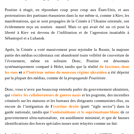
Poutine à réagit, en répondant coup pour coup aux États-Unis, et aux
protestations des partisans étasuniens dans la rue même si, comme à Kiev, les
manifestations, qui se sont propagées de la Crimée à l’Ukraine orientale, ont
évidemment reçu un soutien massif. Mais ce qui avait été un cri pour la
liberté à Kiev est devenu de l’infiltration et de l’agression insatiable à
Sébastopol et a Luhansk.
Après, la Crimée a voté massivement pour rejoindre la Russie, la majeure
partie des médias occidentaux ont abandonné toute velléité de couverture de
l’évenement, même en solitaire. Donc, Poutine est désormais
systématiquement comparé à Hitler, tandis que la réalité
du fascisme, dans
les rues
et
à l’intérieur même du nouveau régime ukrainien
a été dépeint
par la plupart des médias, comme de la
propagande Poutiniste
.
Donc, vous n’avez pas beaucoup entendu parler du gouvernement ukrainien,
qui
vénére les collaborateurs de guerre nazis
et les pogroms, des incendies
criminels sur les maisons et les bureaux des dirigeants communistes élus, ou
encore de l’intégration de
l
’extrême droite
(parti “right sector”) dans la
garde nationale, tandis que
l’antisémitisme et le suprématisme blanc
de ce
gouvernement ultra-nationaliste, est assidûment minimisé, et que de fausses
identifications des forces spéciales russes sont relayées comme un fait.