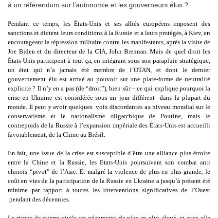
à un référendum sur l’autonomie et les gouverneurs élus ?
Pendant ce temps, les États-Unis et ses alliés européens imposent des
sanctions et dictent leurs conditions à la Russie et a leurs protégés, à Kiev, en
encourageant la répression militaire contre les manifestants, après la visite de
Joe Biden et du directeur de la CIA, John Brennan. Mais de quel droit les
États-Unis participent à tout ça, en intégrant sous son parapluie stratégique,
un état qui n’a jamais été membre de l’OTAN, et dont le dernier
gouvernement élu est arrivé au pouvoir sur une plate-forme de neutralité
explicite ? Il n’y en a pas (de “droit”), bien sûr – ce qui explique pourquoi la
crise en Ukraine est considérée sous un jour différent dans la plupart du
monde. Il peut y avoir quelques voix discordantes au niveau mondial sur le
conservatisme et le nationalisme oligarchique de Poutine, mais le
contrepoids de la Russie à l’expansion impériale des États-Unis est accueilli
favorablement, de la Chine au Brésil.
En fait, une issue de la crise est susceptible d’être une alliance plus étroite
entre la Chine et la Russie, les Etats-Unis poursuivant son combat anti
chinois “pivot” de l’Asie. Et malgré la violence de plus en plus grande, le
coût en vies de la participation de la Russie en Ukraine a jusqu’à présent été
minime par rapport à toutes les interventions significatives de l’Ouest
pendant des décennies.
Le risque de guerre civile est néanmoins de plus en plus élevé, et avec elle