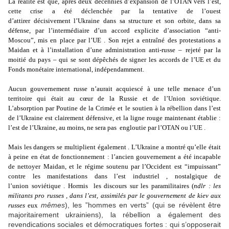
La réalité est que, après deux décennies d’expansion de l’OTAN vers l’est,
cette crise a été déclenchée par la tentative de l’ouest
d’attirer décisivement l’Ukraine dans sa structure et son orbite, dans sa
défense, par l’intermédiaire d’un accord explicite d’association “anti-
Moscou”, mis en place par l’UE . Son rejet a entraîné des protestations a
Maidan et à l’installation d’une administration anti-russe – rejeté par la
moitié du pays – qui se sont dépêchés de signer les accords de l’UE et du
Fonds monétaire international, indépendamment.
Aucun gouvernement russe n’aurait acquiescé à une telle menace d’un
territoire qui était au cœur de la Russie et de l’Union soviétique.
L’absorption par Poutine de la Crimée et le soutien à la rébellion dans l’est
de l’Ukraine est clairement défensive, et la ligne rouge maintenant établie :
l’est de l’Ukraine, au moins, ne sera pas engloutie par l’OTAN ou l’UE .
Mais les dangers se multiplient également . L’Ukraine a montré qu’elle était
à peine en état de fonctionnement : l’ancien gouvernement a été incapable
de nettoyer Maidan, et le régime soutenu par l’Occident est “impuissant”
contre les manifestations dans l’est industriel , nostalgique de
l’union soviétique . Hormis les discours sur les paramilitaires (
ndlr : les
militants pro russes , dans l’est, assimilés par le gouvernement de kiev aux
mêmes
), les ”hommes en verts” (qui se révèlent être
russes
eux
majoritairement ukrainiens), la rébellion a également des
revendications sociales et démocratiques fortes : qui s’opposerait