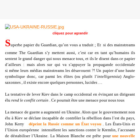
cliquez pour agrandir
S
uperbe papier du Guardian, qu’on vous a traduit ; Et si des mainstreams
comme The Guardian s’y mettent aussi, c’est car en tant qu’humains ils
sentent le grand danger qui nous menace tous, et ils le disent dans ce papier
d’ailleurs : mais alors sur qui va s’appuyer la propagande occidentale
si même leurs médias mainstreams les désavouent ?! Un papier d’une haute
symbolique donc, car parmi les élites (ou plutôt l’
intelligentsia
) Anglo-
saxonnes , il existe encore quelques personnes, lucides …
La tentative de lever Kiev dans le camp occidental en évinçant un dirigeant
élu
rend le conflit
certain
. Ce pourrait être une menace pour nous tous
La menace de guerre a augmenté en Ukraine. Alors que le gouvernement non
élu à Kiev se déclare incapable de contrôler la rébellion dans l’est du pays,
John Kerry
dépeint la Russie comme un État voyou
. Les États-Unis et
l’Union européenne intensifient les sanctions contre le Kremlin, l’accusant
de déstabiliser l’Ukraine. La Maison Blanche est prête pour
une nouvelle