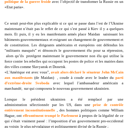
politique de la guerre froide
avec l’objectif de transformer la Russie en un
«Etat paria».
Ce serait peut-être plus explicable si ce qui se passe dans l’est de l’Ukraine
maintenant n’était pas le reflet de ce qui s’est passé à Kiev il y a quelques
mois. Et puis, il y eu les manifestants armés place Maidan saisissant les
bâtiments gouvernementaux et exigeant un changement de gouvernement et
de constitution. Les dirigeants américains et européens ont défendus les
“militants masqués” et dénoncés le gouvernement élu pour sa répression,
alors qu’ils protègent maintenant le gouvernement non élu qui utilise la
force contre les rebelles qui occupent les postes de police et les mairies dans
des villes comme Slavyansk et Donetsk.
«L’Amérique est avec vous”,
avait alors déclaré le sénateur John McCain
aux manifestants
(de Maidan) , coude à coude avec le leader du
parti
d’extrême-droite Svoboda
avec lequel l’ambassadeur américain a
marchandé, sur ​​qui composera le nouveau gouvernement ukrainien.
Lorsque le président ukrainien a été remplacé par une
administration sélectionnée par les US, dans une
prise de contrôle
entièrement inconstitutionnelle
, des hommes politiques comme William
Hague, ont
effrontément trompé le Parlement
à propos de la légalité de ce
qui s’était vraiment passé : l’imposition d’un gouvernement pro-occidental
au voisin le plus névralgique et politiquement divisé de la Russie ;