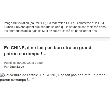
image d'illustration (source: LO) L a fédération CGT du commerce et la CGT
Flunch « revendiquent que chaque salarié qui le souhaite soit reclassé dans
les entreprises de la galaxie Mulliez qui n’a cessé de ponctionner des
dividendes et voudrait faire...
En CHINE, il ne fait pas bon être un grand
patron corrompu !…
Publié le 15/02/2021 à 04:59
Par
Jean Lévy