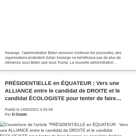
Assange : l'administration Biden annonce continuer les poursuites, des
organisations protestent Julian Assange ne bénéficiera pas de plus de
clémence sous Biden que sous Trump. La nouvelle administration
étatsunienne a annoncé qu'elle continuerait à demander...
PRÉSIDENTIELLE en ÉQUATEUR : Vers une
ALLIANCE entre le candidat de DROITE et le
candidat ÉCOLOGISTE pour tenter de faire
barrage au socialiste Andrés ARAUZ soutenu
Publié le 14/02/2021 à 05:59
par l’ancien président Rafael Correa et arrivé
Par
El Diablo
largement en tête au 1er tour ?