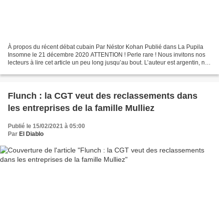
À propos du récent débat cubain Par Néstor Kohan Publié dans La Pupila
Insomne le 21 décembre 2020 ATTENTION ! Perle rare ! Nous invitons nos
lecteurs à lire cet article un peu long jusqu’au bout. L’auteur est argentin, né
à Buenos Aires en 1967. C’est...
Flunch : la CGT veut des reclassements dans
les entreprises de la famille Mulliez
Publié le 15/02/2021 à 05:00
Par
El Diablo