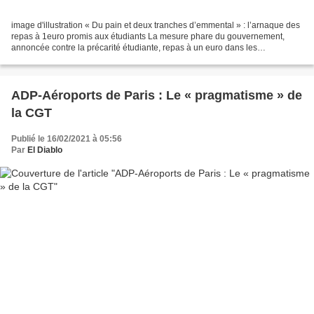
image d'illustration « Du pain et deux tranches d’emmental » : l’arnaque des
repas à 1euro promis aux étudiants La mesure phare du gouvernement,
annoncée contre la précarité étudiante, repas à un euro dans les
établissements CROUS, en plus d’être minimale,...
ADP-Aéroports de Paris : Le « pragmatisme » de
la CGT
Publié le 16/02/2021 à 05:56
Par
El Diablo