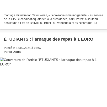
montage d'illustration Yaku Perez, « l'éco-socialisme indigéniste » au service
de la CIA Le candidat équatorien à la présidence, Yaku Perez, a soutenu
des coups d'État en Bolivie, au Brésil, au Venezuela et au Nicaragua. La
campagne de son parti écologiste...
ÉTUDIANTS : l’arnaque des repas à 1 EURO
Publié le 16/02/2021 à 05:57
Par
El Diablo