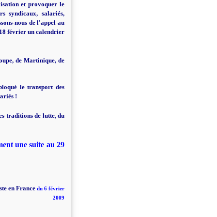
lisation et provoquer le
s syndicaux, salariés,
ssons-nous de l'appel au
18 février un calendrier
oupe, de Martinique, de
bloqué le transport des
ariés !
s traditions de lutte, du
ent une suite au 29
te en Franc
e
du 6 février
2009