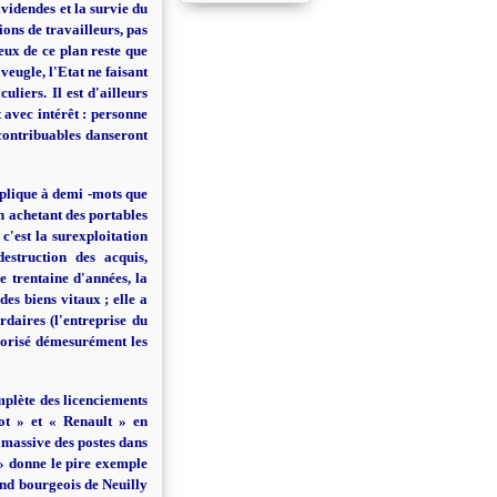
ividendes et la survie du
ons de travailleurs, pas
eux de ce plan reste que
veugle, l'Etat ne faisant
liers. Il est d'ailleurs
 avec intérêt : personne
 contribuables danseront
plique à demi -mots que
n achetant des portables
c'est la surexploitation
destruction des acquis,
e trentaine d'années, la
es biens vitaux ; elle a
daires (l'entreprise du
avorisé démesurément les
omplète des licenciements
eot » et « Renault » en
n massive des postes dans
 » donne le pire exemple
and bourgeois de Neuilly