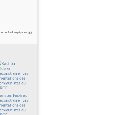
ice de Sarko-pipeau
ésister, Fédérer,
econstruire : Les
rientations des
ommunistes du
RCF