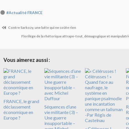
#Actualité FRANCE
Contre Sarkozy, une lutte qui ne coûte rien
Florilège de la rhétorique attrape-tout, démagogique et manipulatr
Vous aimerez aussi :
FRANCE, le grand
déclassement
Séquences d’une
R
économique en
vie militante (3) –
R
Europe ?
Une guerre
o
insupportable –
c
avec Michel
« Célérusses !
P