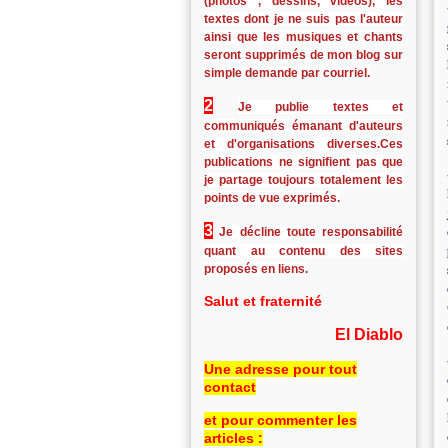
(photos , dessins, vidéos), les
textes dont je ne suis pas l'auteur
ainsi que les musiques et chants
seront supprimés de mon blog sur
simple demande par courriel.
2
Je publie textes et
communiqués émanant d'auteurs
et d'organisations diverses.Ces
publications ne signifient pas que
je partage toujours totalement les
points de vue exprimés.
3
Je décline toute responsabilité
quant au contenu des sites
proposés en liens.
Salut et fraternité
El Diablo
Une adresse pour tout
contact
et pour commenter les
articles :