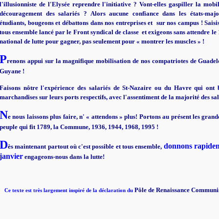
l'illusionniste de l'Elysée reprendre l'initiative ? Vont-elles gaspiller la mobi
découragement des salariés ? Alors aucune confiance dans les états-major
étudiants, bougeons et débattons dans nos entreprises et sur nos campus ! Saisi
tous ensemble lancé par le Front syndical de classe et exigeons sans attendre le 
national de lutte pour gagner, pas seulement pour « montrer les muscles » !
P
renons appui sur la magnifique mobilisation de nos compatriotes de Guadel
Guyane !
Faisons nôtre l'expérience des salariés de St-Nazaire ou du Havre qui ont 
marchandises sur leurs ports respectifs, avec l'assentiment de la majorité des sal
N
e nous laissons plus faire, n' « attendons » plus! Portons au présent les grande
peuple qui fit 1789, la Commune, 1936, 1944, 1968, 1995 !
D
donnons rapidem
ès maintenant partout où c'est possible et tous ensemble,
janvier
engageons-nous dans la lutte!
Pôle de Renaissance Communis
Ce texte est très largement inspiré de la déclaration du