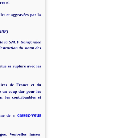
res »!
les et aggravées par la
-GDF)
n de la SNCF transformée
destruction du statut des
ntue sa rupture avec les
aires de France et du
re un coup dur pour les
r les contribuables et
cassez-vous
rme de «
ée. Vont-elles laisser