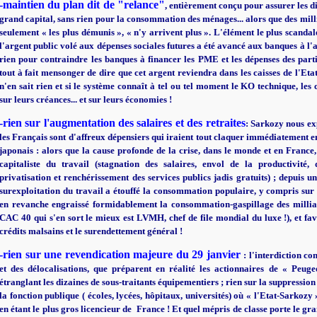
-
maintien du plan dit de "relance"
, entièrement conçu pour assurer les d
grand capital, sans rien pour la consommation des ménages... alors que des milli
seulement « les plus démunis », « n'y arrivent plus ». L'élément le plus scandal
l'argent public volé aux dépenses sociales futures a été avancé aux banques à l'a
rien pour contraindre les banques à financer les PME et les dépenses des particu
tout à fait mensonger de dire que cet argent reviendra dans les caisses de l'Etat
n'en sait rien et si le système connaît à tel ou tel moment le KO technique, les
sur leurs créances... et sur leurs économies !
-
ri
en sur l'augmentation des salaires
et des retraites
: Sarkozy nous ex
les Français sont d'affreux dépensiers qui iraient tout claquer immédiatement e
japonais : alors que la cause profonde de la crise, dans le monde et en France, 
capitaliste du travail (stagnation des salaires, envol de la productivité, 
privatisation et renchérissement des services publics jadis gratuits) ; depuis un
surexploitation du travail a étouffé la consommation populaire, y compris sur d
en revanche engraissé formidablement la consommation-gaspillage des milliar
CAC 40 qui s'en sort le mieux est LVMH, chef de file mondial du luxe !), et f
crédits malsains et le surendettement général !
-rien sur une revendication majeure du 29 janvier
: l'interdiction c
et des délocalisations, que préparent en réalité les actionnaires de « Peug
étranglant les dizaines de sous-traitants équipementiers ; rien sur la suppressio
la fonction publique ( écoles, lycées, hôpitaux, universités) où « l'Etat-Sarkozy
en étant le plus gros licencieur de France ! Et quel mépris de classe porte le gr