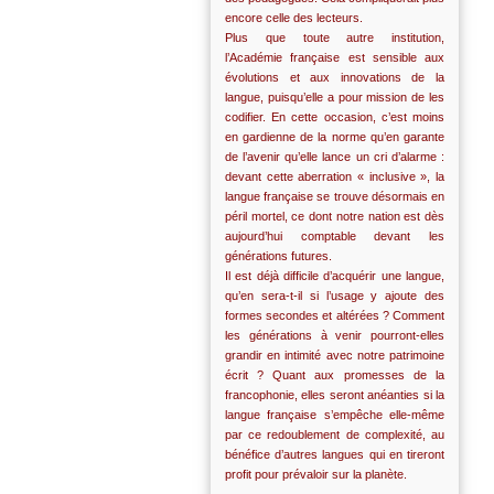
encore celle des lecteurs.
Plus que toute autre institution,
l’Académie française est sensible aux
évolutions et aux innovations de la
langue, puisqu’elle a pour mission de les
codifier. En cette occasion, c’est moins
en gardienne de la norme qu’en garante
de l’avenir qu’elle lance un cri d’alarme :
devant cette aberration « inclusive », la
langue française se trouve désormais en
péril mortel, ce dont notre nation est dès
aujourd’hui comptable devant les
générations futures.
Il est déjà difficile d’acquérir une langue,
qu’en sera-t-il si l’usage y ajoute des
formes secondes et altérées ? Comment
les générations à venir pourront-elles
grandir en intimité avec notre patrimoine
écrit ? Quant aux promesses de la
francophonie, elles seront anéanties si la
langue française s’empêche elle-même
par ce redoublement de complexité, au
bénéfice d’autres langues qui en tireront
profit pour prévaloir sur la planète.