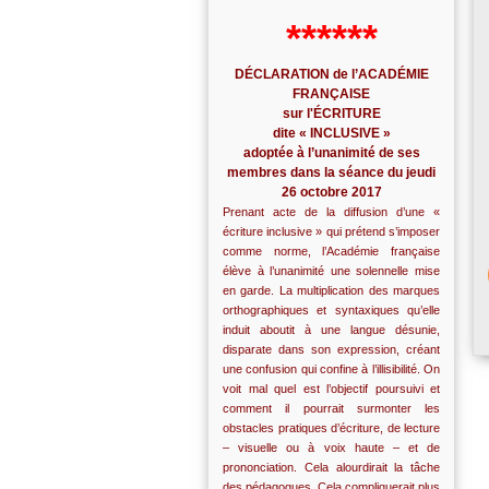
******
DÉCLARATION de l’ACADÉMIE
FRANÇAISE
sur l'ÉCRITURE
dite « INCLUSIVE »
adoptée à l’unanimité de ses
membres dans la séance du jeudi
26 octobre 2017
Prenant acte de la diffusion d’une «
écriture inclusive » qui prétend s’imposer
comme norme, l’Académie française
élève à l’unanimité une solennelle mise
en garde. La multiplication des marques
orthographiques et syntaxiques qu’elle
induit aboutit à une langue désunie,
disparate dans son expression, créant
une confusion qui confine à l’illisibilité. On
voit mal quel est l’objectif poursuivi et
comment il pourrait surmonter les
obstacles pratiques d’écriture, de lecture
– visuelle ou à voix haute – et de
prononciation. Cela alourdirait la tâche
des pédagogues. Cela compliquerait plus