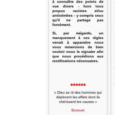
à connaître des points de
vue divers - hors tous
propos racistes et/ou
antisémites - y compris ceux
qu'il ne partage pas
forcément.
Si, par mégarde, un
manquement à ces règles
venait à apparaitre nous
vous remercions de bien
vouloir nous le signaler afin
que nous procédions aux
rectifications nécessaires.
******
« Dieu se rit des hommes qui
déplorent les effets dont ils
chérissent les causes »
Bossuet