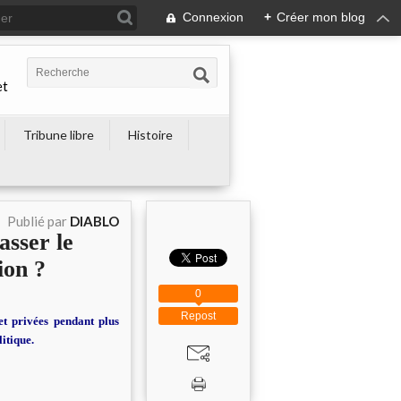
Connexion
+
Créer mon blog
et
Tribune libre
Histoire
Publié par
DIABLO
asser le
ion ?
0
Repost
et privées pendant plus
itique.