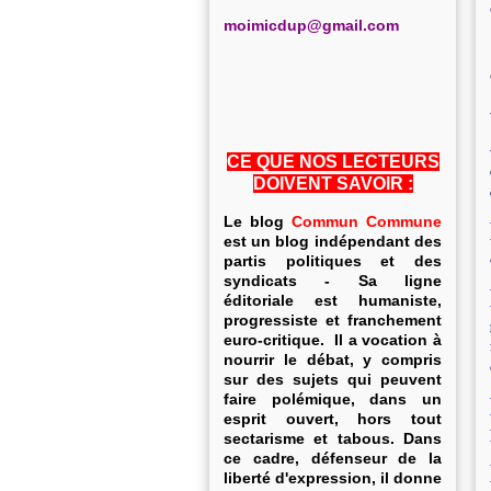
m
oimicdup@gmail.com
CE QUE NOS LECTEURS
DOIVENT SAVOIR :
Le blog
Commun Commune
est un blog indépendant des
partis politiques et des
syndicats - Sa ligne
éditoriale est humaniste,
progressiste et franchement
euro-critique. Il a vocation à
nourrir le débat, y compris
sur des sujets qui peuvent
faire polémique, dans un
esprit ouvert, hors tout
sectarisme et tabous. Dans
ce cadre, défenseur de la
liberté d'expression, il donne