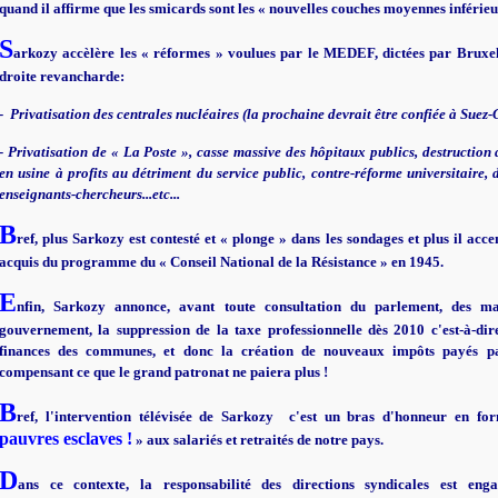
quand il affirme que les smicards sont les « nouvelles couches moyennes inférieu
S
arkozy accèlère les « réformes » voulues par le MEDEF, dictées par Bruxel
droite revancharde:
- Privatisation des centrales nucléaires (la prochaine devrait être confiée à Suez
- Privatisation de « La Poste », casse massive des hôpitaux publics, destructio
en usine à profits au détriment du service public, contre-réforme universitaire, 
enseignants-chercheurs...etc...
B
ref, plus Sarkozy est contesté et « plonge » dans les sondages et plus il acce
acquis du programme du « Conseil National de la Résistance » en 1945.
E
nfin, Sarkozy annonce, avant toute consultation du parlement, des m
gouvernement, la suppression de la taxe professionnelle dès 2010 c'est-à-di
finances des communes, et donc la création de nouveaux impôts payés pa
compensant ce que le grand patronat ne paiera plus !
B
ref, l'intervention télévisée de Sarkozy c'est un bras d'honneur en fo
pauvres esclaves !
» aux salariés et retraités de notre pays.
D
ans ce contexte, la responsabilité des directions syndicales est engag