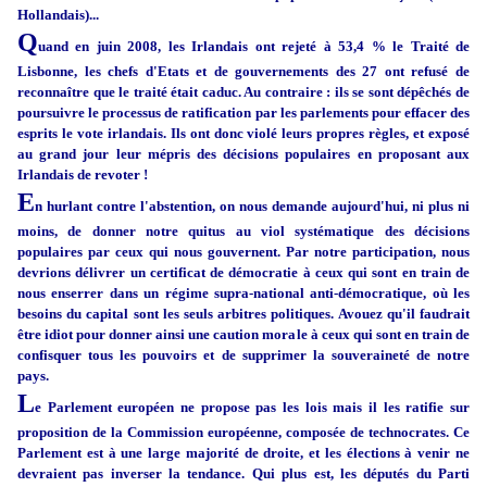
Hollandais)...
Q
uand en juin 2008, les Irlandais ont rejeté à 53,4 % le Traité de
Lisbonne, les chefs d'Etats et de gouvernements des 27 ont refusé de
reconnaître que le traité était caduc. Au contraire : ils se sont dépêchés de
poursuivre le processus de ratification par les parlements pour effacer des
esprits le vote irlandais. Ils ont donc violé leurs propres règles, et exposé
au grand jour leur mépris des décisions populaires en proposant aux
Irlandais de revoter !
E
n hurlant contre l'abstention, on nous demande aujourd'hui, ni plus ni
moins, de donner notre quitus au viol systématique des décisions
populaires par ceux qui nous gouvernent. Par notre participation, nous
devrions délivrer un certificat de démocratie à ceux qui sont en train de
nous enserrer dans un régime supra-national anti-démocratique, où les
besoins du capital sont les seuls arbitres politiques. Avouez qu'il faudrait
être idiot pour donner ainsi une caution morale à ceux qui sont en train de
confisquer tous les pouvoirs et de supprimer la souveraineté de notre
pays.
L
e Parlement européen ne propose pas les lois mais il les ratifie sur
proposition de la Commission européenne, composée de technocrates. Ce
Parlement est à une large majorité de droite, et les élections à venir ne
devraient pas inverser la tendance. Qui plus est, les députés du Parti