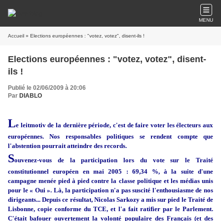
MENU
Accueil
» Elections européennes : "votez, votez", disent-ils !
Elections européennes : "votez, votez", disent-
ils !
Publié le 02/06/2009 à 20:06
Par
DIABLO
L
e leitmotiv de la dernière période, c'est de faire voter les électeurs aux
européennes. Nos responsables politiques se rendent compte que
l'abstention pourrait atteindre des records.
S
ouvenez-vous de la participation lors du vote sur le Traité
constitutionnel européen en mai 2005 : 69,34 %, à la suite d'une
campagne menée pied à pied contre la classe politique et les médias unis
pour le « Oui ». Là, la participation n'a pas suscité l'enthousiasme de nos
dirigeants... Depuis ce résultat, Nicolas Sarkozy a mis sur pied le Traité de
Lisbonne, copie conforme du TCE, et l'a fait ratifier par le Parlement.
C'était bafouer ouvertement la volonté populaire des Français (et des