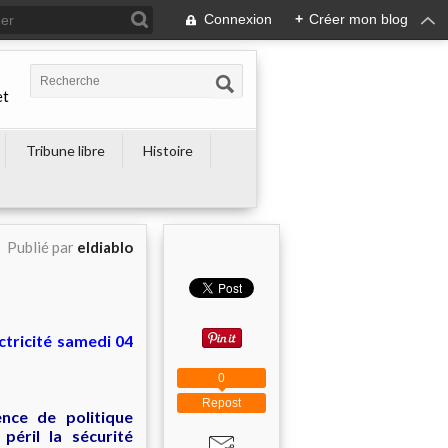
Connexion
+
Créer mon blog
et
Tribune libre
Histoire
Publié par
eldiablo
ctricité samedi 04
0
Repost
nce de politique
péril la sécurité