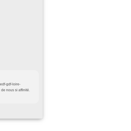
edf-gdf-loire-
de nous si affinité.