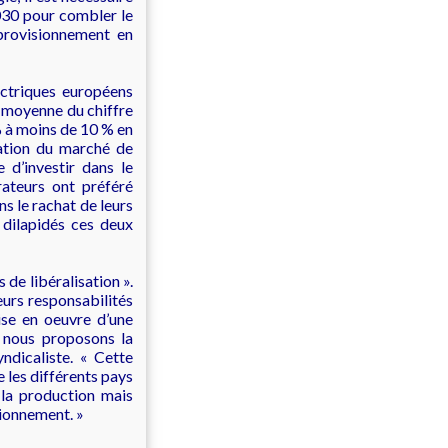
2030 pour combler le
pprovisionnement en
ectriques européens
t moyenne du chiffre
 % à moins de 10 % en
sation du marché de
e d’investir dans le
ateurs ont préféré
ns le rachat de leurs
 dilapidés ces deux
 de libéralisation ».
eurs responsabilités
se en oeuvre d’une
, nous proposons la
ndicaliste. « Cette
 les différents pays
 la production mais
sionnement. »