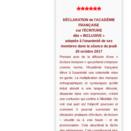
******
DÉCLARATION de l’ACADÉMIE
FRANÇAISE
sur l'ÉCRITURE
dite « INCLUSIVE »
adoptée à l’unanimité de ses
membres dans la séance du jeudi
26 octobre 2017
Prenant acte de la diffusion d’une «
écriture inclusive » qui prétend s’imposer
comme norme, l’Académie française
élève à l’unanimité une solennelle mise
en garde. La multiplication des marques
orthographiques et syntaxiques qu’elle
induit aboutit à une langue désunie,
disparate dans son expression, créant
une confusion qui confine à l’illisibilité. On
voit mal quel est l’objectif poursuivi et
comment il pourrait surmonter les
obstacles pratiques d’écriture, de lecture
– visuelle ou à voix haute – et de
prononciation. Cela alourdirait la tâche
des pédagogues. Cela compliquerait plus