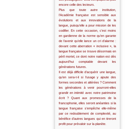
encore celle des lecteurs.
Plus que toute autre institution,
l’Académie française est sensible aux
évolutions et aux innovations de la
langue, puisqu’elle a pour mission de les
codifier. En cette occasion, c’est moins
en gardienne de la norme qu’en garante
de l’avenir qu’elle lance un cri d’alarme :
devant cette aberration « inclusive », la
langue française se trouve désormais en
péril mortel, ce dont notre nation est dès
aujourd’hui comptable devant les
générations futures.
Il est déjà difficile d’acquérir une langue,
qu’en sera-t-il si l’usage y ajoute des
formes secondes et altérées ? Comment
les générations à venir pourront-elles
grandir en intimité avec notre patrimoine
écrit ? Quant aux promesses de la
francophonie, elles seront anéanties si la
langue française s’empêche elle-même
par ce redoublement de complexité, au
bénéfice d’autres langues qui en tireront
profit pour prévaloir sur la planète.