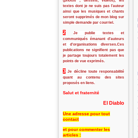
(photos , dessins, vidéos), les
textes dont je ne suis pas l'auteur
ainsi que les musiques et chants
seront supprimés de mon blog sur
simple demande par courriel.
2
Je publie textes et
communiqués émanant d'auteurs
et d'organisations diverses.Ces
publications ne signifient pas que
je partage toujours totalement les
points de vue exprimés.
3
Je décline toute responsabilité
quant au contenu des sites
proposés en liens.
Salut et fraternité
El Diablo
Une adresse pour tout
contact
et pour commenter les
articles :