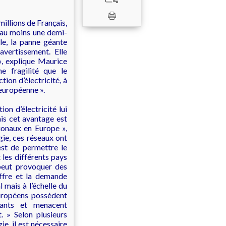
illions de Français,
 au moins une demi-
ble, la panne géante
avertissement. Elle
», explique Maurice
e fragilité que le
ion d’électricité, à
 européenne ».
on d’électricité lui
is cet avantage est
tionaux en Europe »,
gie, ces réseaux ont
est de permettre le
 les différents pays
peut provoquer des
offre et la demande
l mais à l’échelle du
européens possèdent
isants et menacent
. » Selon plusieurs
, il est nécessaire