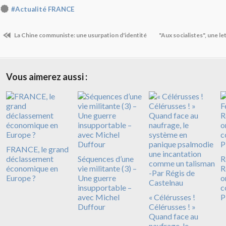
#Actualité FRANCE
La Chine communiste: une usurpation d'identité
"Aux socialistes", une le
Vous aimerez aussi :
FRANCE, le grand
déclassement
Séquences d’une
R
économique en
vie militante (3) –
R
Europe ?
Une guerre
o
insupportable –
c
avec Michel
« Célérusses !
P
Duffour
Célérusses ! »
Quand face au
naufrage, le