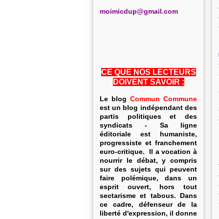
m
oimicdup@gmail.com
CE QUE NOS LECTEURS
DOIVENT SAVOIR :
Le blog
Commun Commune
est un blog indépendant des
partis politiques et des
syndicats - Sa ligne
éditoriale est humaniste,
progressiste et franchement
euro-critique. Il a vocation à
nourrir le débat, y compris
sur des sujets qui peuvent
faire polémique, dans un
esprit ouvert, hors tout
sectarisme et tabous. Dans
ce cadre, défenseur de la
liberté d'expression, il donne