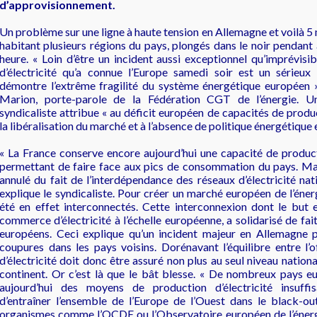
d’approvisionnement.
Un problème sur une ligne à haute tension en Allemagne et voilà 5 m
habitant plusieurs régions du pays, plongés dans le noir pendant
heure. « Loin d’être un incident aussi exceptionnel qu’imprévisi
d’électricité qu’a connue l’Europe samedi soir est un sérieux 
démontre l’extrême fragilité du système énergétique européen 
Marion, porte-parole de la Fédération CGT de l’énergie. Un
syndicaliste attribue « au déficit européen de capacités de product
la libéralisation du marché et à l’absence de politique énergétique
« La France conserve encore aujourd’hui une capacité de producti
permettant de faire face aux pics de consommation du pays. Ma
annulé du fait de l’interdépendance des réseaux d’électricité na
explique le syndicaliste. Pour créer un marché européen de l’éner
été en effet interconnectés. Cette interconnexion dont le but 
commerce d’électricité à l’échelle européenne, a solidarisé de fait
européens. Ceci explique qu’un incident majeur en Allemagne 
coupures dans les pays voisins. Dorénavant l’équilibre entre l’
d’électricité doit donc être assuré non plus au seul niveau nationa
continent. Or c’est là que le bât blesse. « De nombreux pays 
aujourd’hui des moyens de production d’électricité insuff
d’entraîner l’ensemble de l’Europe de l’Ouest dans le black-out
organismes comme l’OCDE ou l’Observatoire européen de l’énergie